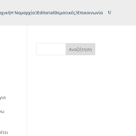
ρχική
H Νομαρχία
Editorial
Θεματικές
Επικοινωνία
U
Αναζήτηση
για
γω
έτει