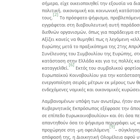
σήμερα, είχε οικειοποιηθεί την εξουσία να δ
πολιτική, οικονομική και κοινωνική κατάστα
[2]
τους.
Το πρόσφατο ψήφισμα, προβλεπόμενο 
εγγράφεται στη διαβουλευτική αυτή παράδοση
διεθνών οργανισμών, όπως για παράδειγμα σ
Αξίζει κανείς να θυμηθεί πως η λεγόμενη «ε
Ευρώπης μετά το πραξικόπημα της 21ης Απριλ
Συνέλευσης του Συμβουλίου της Ευρώπης, στο
κατάσταση στην Ελλάδα και για τις πολλές κ
[6]
καταγγελθεί.
Εκτός του συμβολικού φορτίου
Ευρωπαϊκού Κοινοβουλίου για την κατάσταση 
ενεργοποίηση σειράς μέτρων εκ μέρους των θ
ενδεχόμενες νομικές και οικονομικές κυρώσει
Λαμβανομένων υπόψη των ανωτέρω, ήταν αναμ
Κυβερνητικός Εκπρόσωπος εξέφρασε την άποψη
σε επίπεδο Ευρωκοινοβουλίου» και ότι όσα πε
απαντηθούν όσα το ψήφισμα περιγράφει ως «α
[9]
προχώρησε στη -μη οφειλόμενη
– σύγκληση
απόφασή της, η Διοικητική Ολομέλεια αφού υπ