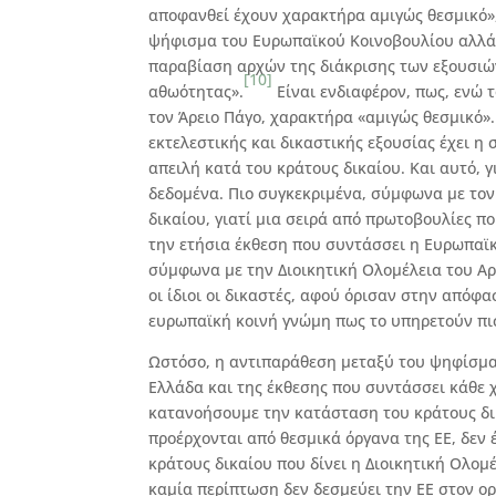
αποφανθεί έχουν χαρακτήρα αμιγώς θεσμικό»,
ψήφισμα του Ευρωπαϊκού Κοινοβουλίου αλλά κ
παραβίαση αρχών της διάκρισης των εξουσιών
[10]
αθωότητας».
Είναι ενδιαφέρον, πως, ενώ τ
τον Άρειο Πάγο, χαρακτήρα «αμιγώς θεσμικό
εκτελεστικής και δικαστικής εξουσίας έχει η
απειλή κατά του κράτους δικαίου. Και αυτό, γ
δεδομένα. Πιο συγκεκριμένα, σύμφωνα με τον
δικαίου, γιατί μια σειρά από πρωτοβουλίες π
την ετήσια έκθεση που συντάσσει η Ευρωπαϊκ
σύμφωνα με την Διοικητική Ολομέλεια του Αρ
οι ίδιοι οι δικαστές, αφού όρισαν στην απόφα
ευρωπαϊκή κοινή γνώμη πως το υπηρετούν πι
Ωστόσο, η αντιπαράθεση μεταξύ του ψηφίσμα
Ελλάδα και της έκθεσης που συντάσσει κάθε χ
κατανοήσουμε την κατάσταση του κράτους δικ
προέρχονται από θεσμικά όργανα της ΕΕ, δεν 
κράτους δικαίου που δίνει η Διοικητική Ολομ
καμία περίπτωση δεν δεσμεύει την ΕΕ στον ορι