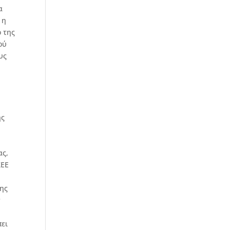
α
 η
ο της
ού
υς
ης
ας,
ΣΕΕ
της
ν
πει