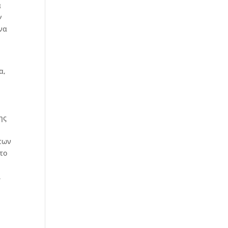
α
ν
να
α,
ης
 των
το
ι