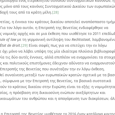
δημιουργία ενός ετερόκλητου συνόλου συνταγματικών κανόνων, η
υς μόνο από τους κανόνες Συνταγματικού Δικαίου των ευρωπαϊκώ
δοχή τους από τα κράτη μέλη.
[28]
νετίας, η έννοια του κράτους δικαίου αποτελεί αναπόσπαστο τμή
ια τον λόγο αυτόν, η Επιτροπή της Βενετίας ενδιαφέρθηκε να
 νομικής αρχής και σε μια έκθεση που υιοθέτησε το 2011 επεδίω
ule of law
με τη γερμανική αντίληψη του
Rechtsstaat
, λαμβανομέν
É
tat
de
droit
.
[29]
Είναι σαφές πως για να επιτύχει την εν λόγω
 όχι μόνο να λάβει υπόψη της μία ιδιαίτερα πλούσια βιβλιογραφ
ία τις δύο αυτές έννοιες, αλλά επιπλέον να εναρμονίσει τα στοιχ
 και πολιτικούς επιστήμονες έδειχναν αδύνατο να εναρμονιστού
 Επιτροπής της Βενετίας που συνέταξαν την εν λόγω έκθεση,
θεί συναίνεση μεταξύ των ευρωπαϊκών κρατών σχετικά με τα βασ
ι, σύμφωνα με την Επιτροπή της Βενετίας, τα βασικά συστατικά
τούν το κράτους δικαίου στην Ευρώπη είναι τα εξής: η νομιμότητα
εσίας, η πρόσβαση στη δικαιοσύνη ενώπιον ανεξάρτητων και
ικαιωμάτων του ανθρώπου και η απαγόρευση των διακρίσεων, ά
 η Επιτροπή της Βενετίας υιοθέτησε το 2016 έναν κατάλογο κριτη