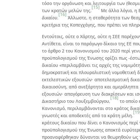
τόσο την οργάνωση και λειτουργία των (θεσμι
[15]
των κρατών μελών της.
Με άλλα λόγια, η 
[16]
δικαίου
.
Άλλωστε, η σταθερότητα των θεσμ
κριτήρια της Κοπεγχάγης, που πρέπει να πλη
Εντούτοις, ούτε ο Χάρτης, ούτε η ΣΕΕ παρέχο
Αντίθετα, είναι το παράγωγο δίκαιο της ΕΕ πο
το άρθρο 2 του Κανονισμού του 2020 περί γεν
προϋπολογισμού της Ένωσης ορίζει πως -έστω
δικαίου «περιλαμβάνει τις αρχές της νομιμότ
δημοκρατική και πλουραλιστική νομοθετική δ
εκτελεστικών εξουσιών· αποτελεσματική δικ
δικαιοσύνη, από ανεξάρτητα και αμερόληπτα 
εξουσιών· απαγόρευση των διακρίσεων και ισ
[18]
Δικαστήριο του Λουξεμβούργου,
το οποίο 
Κανονισμό, περιλαμβάνονται στο κράτος δικα
[19
γνωστές και αποδεκτές από τα κράτη μέλη.
κράτους δικαίου που δίνει ο Κανονισμός περί
προϋπολογισμού της Ένωσης αποκτά ευρύτερη
προαναφέρθηκαν δύνανται να θεωρηθούν ως τ