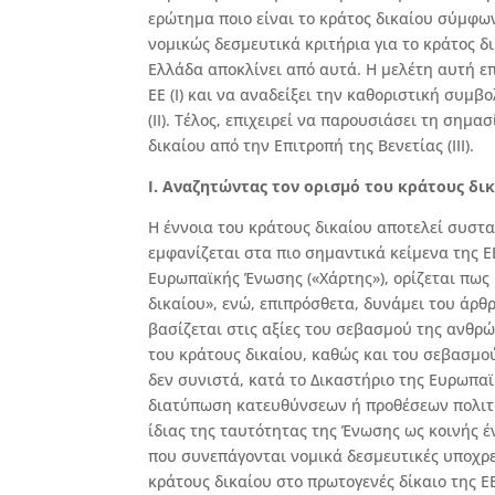
ερώτημα ποιο είναι το κράτος δικαίου σύμφων
νομικώς δεσμευτικά κριτήρια για το κράτος 
Ελλάδα αποκλίνει από αυτά. Η μελέτη αυτή επι
ΕΕ (Ι) και να αναδείξει την καθοριστική συμβ
(ΙΙ). Τέλος, επιχειρεί να παρουσιάσει τη σημ
δικαίου από την Επιτροπή της Βενετίας (ΙΙΙ).
Ι. Αναζητώντας τον ορισμό του κράτους δικ
Η έννοια του κράτους δικαίου αποτελεί συστα
εμφανίζεται στα πιο σημαντικά κείμενα της 
Ευρωπαϊκής Ένωσης («Χάρτης»), ορίζεται πως 
δικαίου», ενώ, επιπρόσθετα, δυνάμει του άρθ
βασίζεται στις αξίες του σεβασμού της ανθρώ
του κράτους δικαίου, καθώς και του σεβασμο
δεν συνιστά, κατά το Δικαστήριο της Ευρωπα
διατύπωση κατευθύνσεων ή προθέσεων πολιτικ
ίδιας της ταυτότητας της Ένωσης ως κοινής έ
που συνεπάγονται νομικά δεσμευτικές υποχρε
κράτους δικαίου στο πρωτογενές δίκαιο της ΕΕ