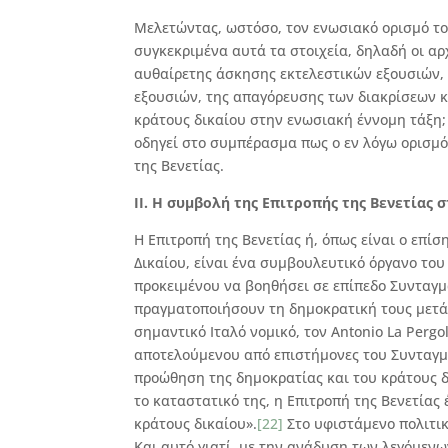
Μελετώντας, ωστόσο, τον ενωσιακό ορισμό του
συγκεκριμένα αυτά τα στοιχεία, δηλαδή οι αρ
αυθαίρετης άσκησης εκτελεστικών εξουσιών, 
εξουσιών, της απαγόρευσης των διακρίσεων κ
κράτους δικαίου στην ενωσιακή έννομη τάξη;
οδηγεί στο συμπέρασμα πως ο εν λόγω ορισμό
της Βενετίας.
II. Η συμβολή της Επιτροπής της Βενετίας
Η Επιτροπή της Βενετίας ή, όπως είναι ο επί
Δικαίου, είναι ένα συμβουλευτικό όργανο το
προκειμένου να βοηθήσει σε επίπεδο Συνταγμ
πραγματοποιήσουν τη δημοκρατική τους μετ
σημαντικό Ιταλό νομικό, τον Antonio La Perg
αποτελούμενου από επιστήμονες του Συνταγμ
προώθηση της δημοκρατίας και του κράτους 
το καταστατικό της, η Επιτροπή της Βενετίας
κράτους δικαίου».
[22]
Στο υφιστάμενο πολιτικ
Και αυτό γιατί, με την ανάδυση των λεγόμεν