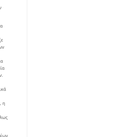
ν
μα
ξε
ων
ία
εία
ν.
ικά
, η
λλως
ρίων