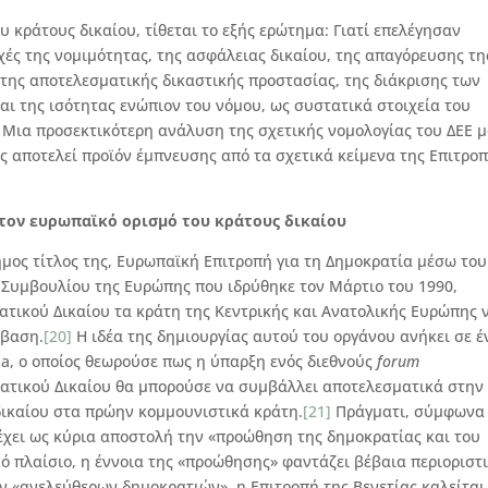
 κράτους δικαίου, τίθεται το εξής ερώτημα: Γιατί επελέγησαν
χές της νομιμότητας, της ασφάλειας δικαίου, της απαγόρευσης τη
της αποτελεσματικής δικαστικής προστασίας, της διάκρισης των
αι της ισότητας ενώπιον του νόμου, ως συστατικά στοιχεία του
 Μια προσεκτικότερη ανάλυση της σχετικής νομολογίας του ΔΕΕ 
ς αποτελεί προϊόν έμπνευσης από τα σχετικά κείμενα της Επιτρο
 στον ευρωπαϊκό ορισμό του κράτους δικαίου
σημος τίτλος της, Ευρωπαϊκή Επιτροπή για τη Δημοκρατία μέσω του
υ Συμβουλίου της Ευρώπης που ιδρύθηκε τον Μάρτιο του 1990,
ατικού Δικαίου τα κράτη της Κεντρικής και Ανατολικής Ευρώπης 
άβαση.
[20]
Η ιδέα της δημιουργίας αυτού του οργάνου ανήκει σε έ
ola, ο οποίος θεωρούσε πως η ύπαρξη ενός διεθνούς
forum
ατικού Δικαίου θα μπορούσε να συμβάλλει αποτελεσματικά στην
δικαίου στα πρώην κομμουνιστικά κράτη.
[21]
Πράγματι, σύμφωνα
 έχει ως κύρια αποστολή την «προώθηση της δημοκρατίας και του
ό πλαίσιο, η έννοια της «προώθησης» φαντάζει βέβαια περιοριστι
ων «ανελεύθερων δημοκρατιών», η Επιτροπή της Βενετίας καλείται