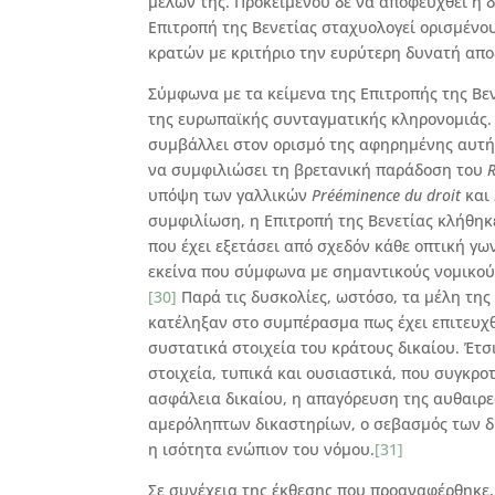
μελών της. Προκειμένου δε να αποφευχθεί η 
Επιτροπή της Βενετίας σταχυολογεί ορισμένο
κρατών με κριτήριο την ευρύτερη δυνατή απο
Σύμφωνα με τα κείμενα της Επιτροπής της Βε
της ευρωπαϊκής συνταγματικής κληρονομιάς. Γ
συμβάλλει στον ορισμό της αφηρημένης αυτής
να συμφιλιώσει τη βρετανική παράδοση του
R
υπόψη των γαλλικών
Pr
éé
minence
du
droit
και
συμφιλίωση, η Επιτροπή της Βενετίας κλήθηκε
που έχει εξετάσει από σχεδόν κάθε οπτική γων
εκείνα που σύμφωνα με σημαντικούς νομικούς
[30]
Παρά τις δυσκολίες, ωστόσο, τα μέλη της
κατέληξαν στο συμπέρασμα πως έχει επιτευχ
συστατικά στοιχεία του κράτους δικαίου. Έτσ
στοιχεία, τυπικά και ουσιαστικά, που συγκρο
ασφάλεια δικαίου, η απαγόρευση της αυθαιρ
αμερόληπτων δικαστηρίων, ο σεβασμός των δ
η ισότητα ενώπιον του νόμου.
[31]
Σε συνέχεια της έκθεσης που προαναφέρθηκε,