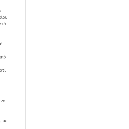
αι
ρίου
ατά
κά
από
ατί
 να
υ
, σε