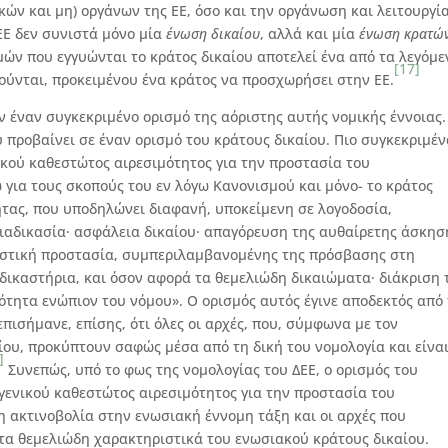
κών και μη) οργάνων της ΕΕ, όσο και την οργάνωση και λειτουργί
ΕΕ δεν συνιστά μόνο μία
ένωση δικαίου
, αλλά και μία
ένωση κρατώ
ών που εγγυώνται το κράτος δικαίου αποτελεί ένα από τα λεγόμε
[17]
ρούνται, προκειμένου ένα κράτος να προσχωρήσει στην ΕΕ.
υν έναν συγκεκριμένο ορισμό της αόριστης αυτής νομικής έννοιας.
υ προβαίνει σε έναν ορισμό του κράτους δικαίου. Πιο συγκεκριμέν
ικού καθεστώτος αιρεσιμότητος για την προστασία του
 για τους σκοπούς του εν λόγω Κανονισμού και μόνο- το κράτος
ητας, που υποδηλώνει διαφανή, υποκείμενη σε λογοδοσία,
ιαδικασία· ασφάλεια δικαίου· απαγόρευση της αυθαίρετης άσκησ
αστική προστασία, συμπεριλαμβανομένης της πρόσβασης στη
δικαστήρια, και όσον αφορά τα θεμελιώδη δικαιώματα· διάκριση
ότητα ενώπιον του νόμου». Ο ορισμός αυτός έγινε αποδεκτός από 
επισήμανε, επίσης, ότι όλες οι αρχές, που, σύμφωνα με τον
ίου, προκύπτουν σαφώς μέσα από τη δική του νομολογία και είνα
]
Συνεπώς, υπό το φως της νομολογίας του ΔΕΕ, ο ορισμός του
 γενικού καθεστώτος αιρεσιμότητος για την προστασία του
 ακτινοβολία στην ενωσιακή έννομη τάξη και οι αρχές που
α θεμελιώδη χαρακτηριστικά του ενωσιακού κράτους δικαίου.