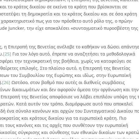
και το κράτος δικαίου σε εκείνα τα κράτη που βρίσκονται σε
στατέψει τη δημοκρατία και το κράτος δικαίου και σε όσα κράτη
 χαρακτηριστικό πως για τον πρόσθετο αυτό ρόλο της, ο πρώην
ude Juncker, την είχε αποκαλέσει «συνταγματικό πυροσβέστη της
, η Επιτροπή της Βενετίας ανέλαβε το καθήκον να δώσει απάντη
υ.
[25]
Για τον λόγο αυτό, έπρεπε να αναζητήσει τα μεθοδολογικά
σφέρει την τεχνοκρατική της βοήθεια, χωρίς να καταφεύγει σε
αίρετες επιλογές. Στο πλαίσιο αυτό, η Επιτροπή της Βενετίας
εων του Συμβουλίου της Ευρώπης και ιδίως, στην Ευρωπαϊκή
.
[26]
Ωστόσο, στον βαθμό που αυτές οι διεθνείς συμβάσεις
ίνων δικαιωμάτων και δεν αφορούν άμεσα την οργάνωση και την
 Επιτροπή της Βενετίας αποφάσισε να λάβει επιπλέον υπόψη της τ
ρατών. Κατά αυτόν τον τρόπο, διαμόρφωσε αυτό που αποκαλεί
δή ένα σύνολο κανόνων και αρχών του Συνταγματικού Δικαίου π
κρατίας και κράτους δικαίου για τα ευρωπαϊκά κράτη. Πιο
γει τους κανόνες και τις αρχές που συνθέτουν την ευρωπαϊκή
δικασίας σύγκρισης και σύνθεσης των εθνικών δικαίων των κρατ