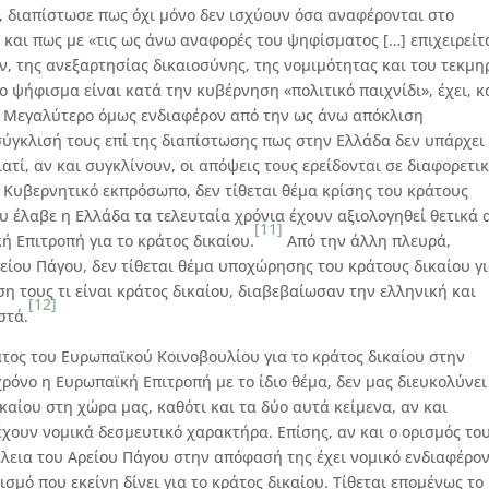
 διαπίστωσε πως όχι μόνο δεν ισχύουν όσα αναφέρονται στο
αι πως με «τις ως άνω αναφορές του ψηφίσματος […] επιχειρείτ
, της ανεξαρτησίας δικαιοσύνης, της νομιμότητας και του τεκμη
ο ψήφισμα είναι κατά την κυβέρνηση «πολιτικό παιχνίδι», έχει, κ
». Μεγαλύτερο όμως ενδιαφέρον από την ως άνω απόκλιση
 σύγκλισή τους επί της διαπίστωσης πως στην Ελλάδα δεν υπάρχει
ιατί, αν και συγκλίνουν, οι απόψεις τους ερείδονται σε διαφορετι
 Κυβερνητικό εκπρόσωπο, δεν τίθεται θέμα κρίσης του κράτους
ου έλαβε η Ελλάδα τα τελευταία χρόνια έχουν αξιολογηθεί θετικά 
[11]
ή Επιτροπή για το κράτος δικαίου.
Από την άλλη πλευρά,
είου Πάγου, δεν τίθεται θέμα υποχώρησης του κράτους δικαίου γι
ση τους τι είναι κράτος δικαίου, διαβεβαίωσαν την ελληνική και
[12]
στά.
τος του Ευρωπαϊκού Κοινοβουλίου για το κράτος δικαίου στην
ρόνο η Ευρωπαϊκή Επιτροπή με το ίδιο θέμα, δεν μας διευκολύνει
αίου στη χώρα μας, καθότι και τα δύο αυτά κείμενα, αν και
έχουν νομικά δεσμευτικό χαρακτήρα. Επίσης, αν και ο ορισμός το
έλεια του Αρείου Πάγου στην απόφασή της έχει νομικό ενδιαφέρον
σμό που εκείνη δίνει για το κράτος δικαίου. Τίθεται επομένως το