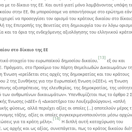
α με το δίκαιο της ΕΕ. Και αυτό γιατί μόνο λαμβάνοντας υπόψη τ
δικαίου στην ΕΕ, θα μπορούσαμε να απαντήσουμε στο ερώτημα εάν
χειρεί να προσεγγίσει τον ορισμό του κράτους δικαίου στο δίκαι
ολή της Επιτροπής της Βενετίας στη δημιουργία του εν λόγω ορισμ
ασία και τα όρια της ενδεχόμενης αξιολόγησης του ελληνικού κράτο
αίου στο δίκαιο της ΕΕ
[13]
τικό στοιχείο του ευρωπαϊκού δημοσίου δικαίου,
εξ ου και
ΕΕ. Πράγματι, στο Προοίμιο του Χάρτη Θεμελιωδών Δικαιωμάτων τ
η Ένωση «ερείδεται στις αρχές της δημοκρατίας και του κράτους
ρου 2 της Συνθήκης για την Ευρωπαϊκή Ένωση («ΣΕΕ»), «η Ένωση
πινης αξιοπρέπειας, της ελευθερίας, της δημοκρατίας, της ισότητ
ύ των ανθρωπίνων δικαιωμάτων». Υπενθυμίζεται πως το άρθρο 2 
ϊκής Ένωσης («ΔΕΕ» ή «Δικαστήριο του Λουξεμβούργου»), «απλή
ής φύσεως, αλλά περιέχει αξίες οι οποίες […] αποτελούν μέρος 
ννομης τάξης, αξίες οι οποίες συγκεκριμενοποιούνται μέσω αρχώ
[14]
ώσεις για τα κράτη μέλη».
Η διπλή αυτή κατοχύρωση του
, ως αρχής και ως αξίας, συνεπάγεται, πως το κράτος δικαίου διέ