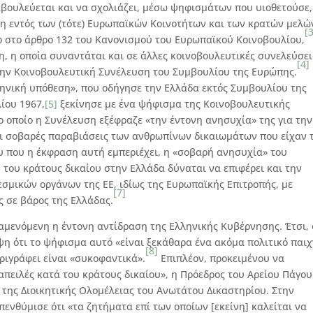
ιαβουλεύεται και να σχολιάζει, μέσω ψηφισμάτων που υιοθετούσε,
ση εντός των (τότε) Ευρωπαϊκών Κοινοτήτων και των κρατών μελώ
[
στο άρθρο 132 του Κανονισμού του Ευρωπαϊκού Κοινοβουλίου,
, η οποία συναντάται και σε άλλες κοινοβουλευτικές συνελεύσει
[4]
την Κοινοβουλευτική Συνέλευση του Συμβουλίου της Ευρώπης.
λληνική υπόθεση», που οδήγησε την Ελλάδα εκτός Συμβουλίου της
ίου 1967,
[5]
ξεκίνησε με ένα ψήφισμα της Κοινοβουλευτικής
 οποίο η Συνέλευση εξέφραζε «την έντονη ανησυχία» της για την
αι σοβαρές παραβιάσεις των ανθρωπίνων δικαιωμάτων που είχαν 
 που η έκφραση αυτή εμπεριέχει, η «σοβαρή ανησυχία» του
του κράτους δικαίου στην Ελλάδα δύναται να επιφέρει και την
εσμικών οργάνων της ΕΕ, ιδίως της Ευρωπαϊκής Επιτροπής, με
[7]
ς σε βάρος της Ελλάδας.
ενόμενη η έντονη αντίδραση της Ελληνικής Κυβέρνησης. Έτσι, 
 ότι το ψήφισμα αυτό «είναι ξεκάθαρα ένα ακόμα πολιτικό παιχ
[8]
ριγράφει είναι «συκοφαντικά».
Επιπλέον, προκειμένου να
πειλές κατά του κράτους δικαίου», η Πρόεδρος του Αρείου Πάγου
 της Διοικητικής Ολομέλειας του Ανωτάτου Δικαστηρίου. Στην
ενθύμισε ότι «τα ζητήματα επί των οποίων [εκείνη] καλείται να