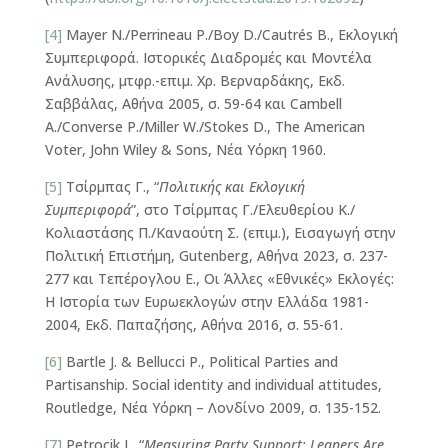
[4]
Mayer N./Perrineau P./Boy D./Cautrés B., Εκλογική
Συμπεριφορά. Ιστορικές Διαδρομές και Μοντέλα
Ανάλυσης, μτφρ.-επιμ. Χρ. Βερναρδάκης, Εκδ.
Σαββάλας, Αθήνα 2005, σ. 59-64 και Cambell
A./Converse P./Miller W./Stokes D., The American
Voter, John Wiley & Sons, Νέα Υόρκη 1960.
[5]
Τσίρμπας Γ., “
Πολιτικής και Εκλογική
Συμπεριφορά
”, στο Τσίρμπας Γ./Ελευθερίου Κ./
Κολιαστάσης Π./Καναούτη Σ. (επιμ.), Εισαγωγή στην
Πολιτική Επιστήμη, Gutenberg, Αθήνα 2023, σ. 237-
277 και Τεπέρογλου Ε., Οι Άλλες «Εθνικές» Εκλογές:
Η Ιστορία των Ευρωεκλογών στην Ελλάδα 1981-
2004, Εκδ. Παπαζήσης, Αθήνα 2016, σ. 55-61.
[6]
Bartle J. & Bellucci P., Political Parties and
Partisanship. Social identity and individual attitudes,
Routledge, Νέα Υόρκη – Λονδίνο 2009, σ. 135-152.
[7]
Petrocik J., “
Measuring Party Support: Leaners Are