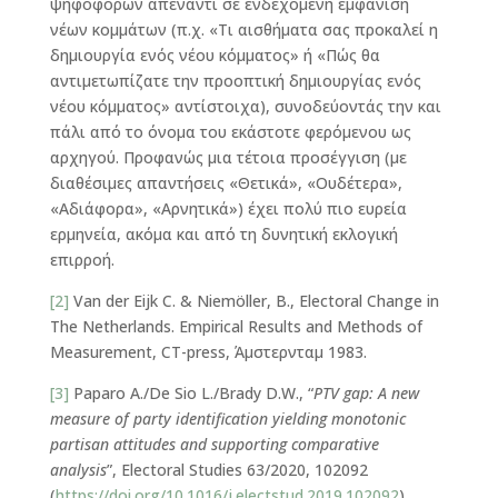
ψηφοφόρων απέναντι σε ενδεχόμενη εμφάνιση
νέων κομμάτων (π.χ. «Τι αισθήματα σας προκαλεί η
δημιουργία ενός νέου κόμματος» ή «Πώς θα
αντιμετωπίζατε την προοπτική δημιουργίας ενός
νέου κόμματος» αντίστοιχα), συνοδεύοντάς την και
πάλι από το όνομα του εκάστοτε φερόμενου ως
αρχηγού. Προφανώς μια τέτοια προσέγγιση (με
διαθέσιμες απαντήσεις «Θετικά», «Ουδέτερα»,
«Αδιάφορα», «Αρνητικά») έχει πολύ πιο ευρεία
ερμηνεία, ακόμα και από τη δυνητική εκλογική
επιρροή.
[2]
Van der Eijk C. & Niemöller, B., Electoral Change in
The Netherlands. Empirical Results and Methods of
Measurement, CT-press, Άμστερνταμ 1983.
[3]
Paparo A./De Sio L./Brady D.W., “
PTV gap: A new
measure of party identification yielding monotonic
partisan attitudes and supporting comparative
analysis
”, Electoral Studies 63/2020, 102092
(
https://doi.org/10.1016/j.electstud.2019.102092
)