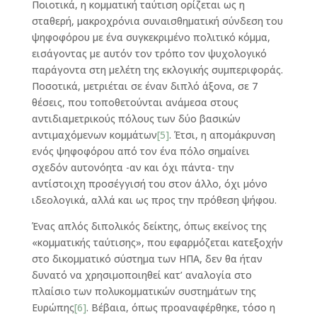
Ποιοτικά, η κομματική ταύτιση ορίζεται ως η
σταθερή, μακροχρόνια συναισθηματική σύνδεση του
ψηφοφόρου με ένα συγκεκριμένο πολιτικό κόμμα,
εισάγοντας με αυτόν τον τρόπο τον ψυχολογικό
παράγοντα στη μελέτη της εκλογικής συμπεριφοράς.
Ποσοτικά, μετριέται σε έναν διπλό άξονα, σε 7
θέσεις, που τοποθετούνται ανάμεσα στους
αντιδιαμετρικούς πόλους των δύο βασικών
αντιμαχόμενων κομμάτων
[5]
. Έτσι, η απομάκρυνση
ενός ψηφοφόρου από τον ένα πόλο σημαίνει
σχεδόν αυτονόητα -αν και όχι πάντα- την
αντίστοιχη προσέγγισή του στον άλλο, όχι μόνο
ιδεολογικά, αλλά και ως προς την πρόθεση ψήφου.
Ένας απλός διπολικός δείκτης, όπως εκείνος της
«κομματικής ταύτισης», που εφαρμόζεται κατεξοχήν
στο δικομματικό σύστημα των ΗΠΑ, δεν θα ήταν
δυνατό να χρησιμοποιηθεί κατ’ αναλογία στο
πλαίσιο των πολυκομματικών συστημάτων της
Ευρώπης
[6]
. Βέβαια, όπως προαναφέρθηκε, τόσο η