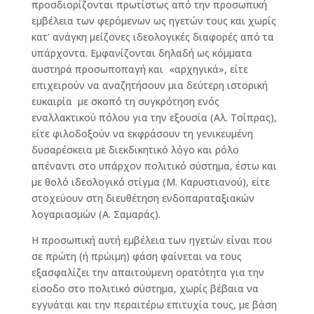
προσδιορίζονται πρωτίστως από την προσωπική
εμβέλεια των φερόμενων ως ηγετών τους και χωρίς
κατ’ ανάγκη μείζονες ιδεολογικές διαφορές από τα
υπάρχοντα. Εμφανίζονται δηλαδή ως κόμματα
αυστηρά προσωποπαγή και «αρχηγικά», είτε
επιχειρούν να αναζητήσουν μια δεύτερη ιστορική
ευκαιρία με σκοπό τη συγκρότηση ενός
εναλλακτικού πόλου για την εξουσία (Αλ. Τσίπρας),
είτε φιλοδοξούν να εκφράσουν τη γενικευμένη
δυσαρέσκεια με διεκδικητικό λόγο και ρόλο
απέναντι στο υπάρχον πολιτικό σύστημα, έστω και
με θολό ιδεολογικό στίγμα (Μ. Καρυστιανού), είτε
στοχεύουν στη διευθέτηση ενδοπαραταξιακών
λογαριασμών (Α. Σαμαράς).
Η προσωπική αυτή εμβέλεια των ηγετών είναι που
σε πρώτη (ή πρώιμη) φάση φαίνεται να τους
εξασφαλίζει την απαιτούμενη ορατότητα για την
είσοδο στο πολιτικό σύστημα, χωρίς βέβαια να
εγγυάται και την περαιτέρω επιτυχία τους, με βάση