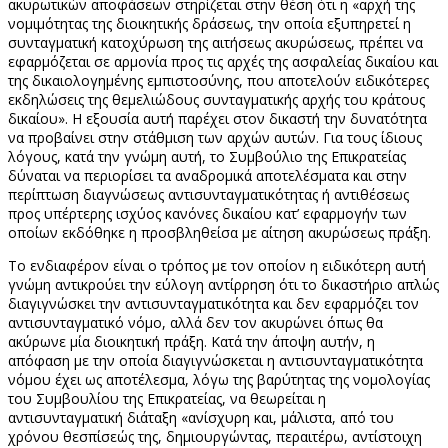
ακυρωτικών αποφάσεων στηρίζεται στην θέση ότι η «αρχή της
νομιμότητας της διοικητικής δράσεως, την οποία εξυπηρετεί η
συνταγματική κατοχύρωση της αιτήσεως ακυρώσεως, πρέπει να
εφαρμόζεται σε αρμονία προς τις αρχές της ασφαλείας δικαίου και
της δικαιολογημένης εμπιστοσύνης, που αποτελούν ειδικότερες
εκδηλώσεις της θεμελιώδους συνταγματικής αρχής του κράτους
δικαίου». Η εξουσία αυτή παρέχει στον δικαστή την δυνατότητα
να προβαίνει στην στάθμιση των αρχών αυτών. Για τους ίδιους
λόγους, κατά την γνώμη αυτή, το Συμβούλιο της Επικρατείας
δύναται να περιορίσει τα αναδρομικά αποτελέσματα και στην
περίπτωση διαγνώσεως αντισυνταγματικότητας ή αντιθέσεως
προς υπέρτερης ισχύος κανόνες δικαίου κατ’ εφαρμογήν των
οποίων εκδόθηκε η προσβληθείσα με αίτηση ακυρώσεως πράξη.
Το ενδιαφέρον είναι ο τρόπος με τον οποίον η ειδικότερη αυτή
γνώμη αντικρούει την εύλογη αντίρρηση ότι το δικαστήριο απλώς
διαγιγνώσκει την αντισυνταγματικότητα και δεν εφαρμόζει τον
αντισυνταγματικό νόμο, αλλά δεν τον ακυρώνει όπως θα
ακύρωνε μία διοικητική πράξη. Κατά την άποψη αυτήν, η
απόφαση με την οποία διαγιγνώσκεται η αντισυνταγματικότητα
νόμου έχει ως αποτέλεσμα, λόγω της βαρύτητας της νομολογίας
του Συμβουλίου της Επικρατείας, να θεωρείται η
αντισυνταγματική διάταξη «ανίσχυρη και, μάλιστα, από του
χρόνου θεσπίσεώς της, δημιουργώντας, περαιτέρω, αντίστοιχη