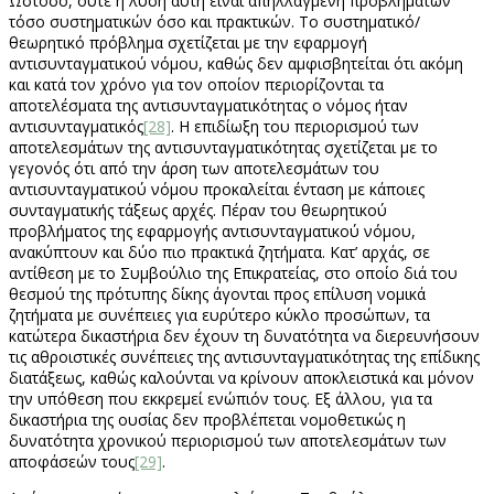
Ωστόσο, ούτε η λύση αυτή είναι απηλλαγμένη προβλημάτων
τόσο συστηματικών όσο και πρακτικών. Το συστηματικό/
θεωρητικό πρόβλημα σχετίζεται με την εφαρμογή
αντισυνταγματικού νόμου, καθώς δεν αμφισβητείται ότι ακόμη
και κατά τον χρόνο για τον οποίον περιορίζονται τα
αποτελέσματα της αντισυνταγματικότητας ο νόμος ήταν
αντισυνταγματικός
[28]
. Η επιδίωξη του περιορισμού των
αποτελεσμάτων της αντισυνταγματικότητας σχετίζεται με το
γεγονός ότι από την άρση των αποτελεσμάτων του
αντισυνταγματικού νόμου προκαλείται ένταση με κάποιες
συνταγματικής τάξεως αρχές. Πέραν του θεωρητικού
προβλήματος της εφαρμογής αντισυνταγματικού νόμου,
ανακύπτουν και δύο πιο πρακτικά ζητήματα. Κατ’ αρχάς, σε
αντίθεση με το Συμβούλιο της Επικρατείας, στο οποίο διά του
θεσμού της πρότυπης δίκης άγονται προς επίλυση νομικά
ζητήματα με συνέπειες για ευρύτερο κύκλο προσώπων, τα
κατώτερα δικαστήρια δεν έχουν τη δυνατότητα να διερευνήσουν
τις αθροιστικές συνέπειες της αντισυνταγματικότητας της επίδικης
διατάξεως, καθώς καλούνται να κρίνουν αποκλειστικά και μόνον
την υπόθεση που εκκρεμεί ενώπιόν τους. Εξ άλλου, για τα
δικαστήρια της ουσίας δεν προβλέπεται νομοθετικώς η
δυνατότητα χρονικού περιορισμού των αποτελεσμάτων των
αποφάσεών τους
[29]
.