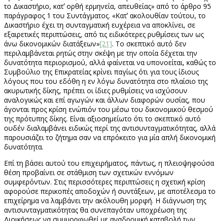
το Δικαστήριο, κατʼ ορθή ερμηνεία, απευθείας» από το άρθρο 95
παράγραφος 1 του Συντάγματος. «Κατʼ ακολουθίαν τούτου, το
Δικαστήριο έχει τη συνταγματική ευχέρεια να αποκλίνει, σε
εξαιρετικές περιπτώσεις, από τις ειδικότερες ρυθμίσεις των ως
άνω δικονομικών διατάξεων»
[21]
. Το σκεπτικό αυτό δεν
περιλαμβάνεται ρητώς στην σκέψη με την οποία δέχεται την
δυνατότητα περιορισμού, αλλά φαίνεται να υπονοείται, καθώς το
Συμβούλιο της Επικρατείας κρίνει παγίως ότι για τους ίδιους
λόγους που του εδόθη η εν λόγω δυνατότητα στο πλαίσιο της
ακυρωτικής δίκης, πρέπει οι ίδιες ρυθμίσεις να ισχύσουν
αναλογικώς και επί αγωγών και άλλων διαφορών ουσίας, που
άγονται προς κρίση ενώπιόν του μέσω του δικονομικού θεσμού
της πρότυπης δίκης. Είναι αξιοσημείωτο ότι το σκεπτικό αυτό
ουδέν διαλαμβάνει ειδικώς περί της αντισυνταγματικότητας, αλλά
παρουσιάζει το ζήτημα σαν να επρόκειτο για μία απλή δικονομική
δυνατότητα.
Επί τη βάσει αυτού του επιχειρήματος, πάντως, η πλειοψηφούσα
θέση προβαίνει σε στάθμιση των σχετικών εννόμων
συμφερόντων. Στις περισσότερες περιπτώσεις η σχετική κρίση
αφορούσε περικοπές αποδοχών ή συντάξεων, με αποτέλεσμα το
επιχείρημα να λαμβάνει την ακόλουθη μορφή. Η διάγνωση της
αντισυνταγματικότητας θα συνεπαγόταν υποχρέωση της
Διοικήσεως να συμμορφωθεί με αναδρομική καταβολή των