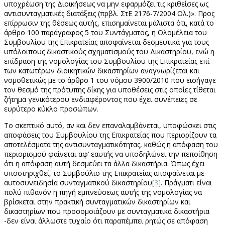
υποχρέωση της Διοικήσεως να μην εφαρμόζει τις κριθείσες ως
αντισυνταγματικές διατάξεις (πρβλ. ΣτΕ 2176-7/2004 Ολ.)». Προς
επίρρωσιν της θέσεως αυτής, επισημαίνεται μάλιστα ότι, κατά το
άρθρο 100 παράγραφος 5 του Συντάγματος, η Ολομέλεια του
Συμβουλίου της Επικρατείας αποφαίνεται δεσμευτικά για τους
υπόλοιπους δικαστικούς σχηματισμούς του Δικαστηρίου, ενώ η
επίδραση της νομολογίας του Συμβουλίου της Επικρατείας επί
των κατωτέρων διοικητικών δικαστηρίων αναγνωρίζεται και
νομοθετικώς με το άρθρο 1 του νόμου 3900/2010 που εισήγαγε
τον θεσμό της πρότυπης δίκης για υποθέσεις στις οποίες τίθεται
ζήτημα γενικότερου ενδιαφέροντος που έχει συνέπειες σε
ευρύτερο κύκλο προσώπων.
Το σκεπτικό αυτό, αν και δεν επαναλαμβάνεται, υποφώσκει στις
αποφάσεις του Συμβουλίου της Επικρατείας που περιορίζουν τα
αποτελέσματα της αντισυνταγματικότητας, καθώς η απόφαση του
περιορισμού φαίνεται αφ’ εαυτής να υποδηλώνει την πεποίθηση
ότι η απόφαση αυτή δεσμεύει τα άλλα δικαστήρια. Όπως έχει
υποστηριχθεί, το Συμβούλιο της Επικρατείας αποφαίνεται με
αυτοσυνειδησία συνταγματικού δικαστηρίου
[3]
. Πράγματι είναι
πολύ πιθανόν η πηγή εμπνεύσεως αυτής της νομολογίας να
βρίσκεται στην πρακτική συνταγματικών δικαστηρίων και
δικαστηρίων που προσομοιάζουν με συνταγματικά δικαστήρια
-δεν είναι άλλωστε τυχαίο ότι παραπέμπει ρητώς σε απόφαση