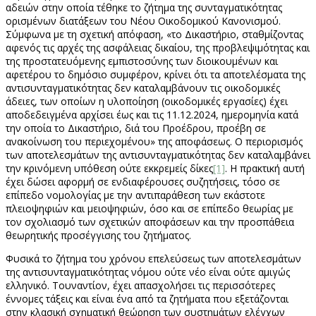
αδειών στην οποία τέθηκε το ζήτημα της συνταγματικότητας
ορισμένων διατάξεων του Νέου Οικοδομικού Κανονισμού.
Σύμφωνα με τη σχετική απόφαση, «το Δικαστήριο, σταθμίζοντας
αφενός τις αρχές της ασφάλειας δικαίου, της προβλεψιμότητας και
της προστατευόμενης εμπιστοσύνης των διοικουμένων και
αφετέρου το δημόσιο συμφέρον, κρίνει ότι τα αποτελέσματα της
αντισυνταγματικότητας δεν καταλαμβάνουν τις οικοδομικές
άδειες, των οποίων η υλοποίηση (οικοδομικές εργασίες) έχει
αποδεδειγμένα αρχίσει έως και τις 11.12.2024, ημερομηνία κατά
την οποία το Δικαστήριο, διά του Προέδρου, προέβη σε
ανακοίνωση του περιεχομένου» της αποφάσεως. Ο περιορισμός
των αποτελεσμάτων της αντισυνταγματικότητας δεν καταλαμβάνει
την κρινόμενη υπόθεση ούτε εκκρεμείς δίκες
[1]
. Η πρακτική αυτή
έχει δώσει αφορμή σε ενδιαφέρουσες συζητήσεις, τόσο σε
επίπεδο νομολογίας με την αντιπαράθεση των εκάστοτε
πλειοψηφιών και μειοψηφιών, όσο και σε επίπεδο θεωρίας με
τον σχολιασμό των σχετικών αποφάσεων και την προσπάθεια
θεωρητικής προσέγγισης του ζητήματος.
Φυσικά το ζήτημα του χρόνου επελεύσεως των αποτελεσμάτων
της αντισυνταγματικότητας νόμου ούτε νέο είναι ούτε αμιγώς
ελληνικό. Τουναντίον, έχει απασχολήσει τις περισσότερες
έννομες τάξεις και είναι ένα από τα ζητήματα που εξετάζονται
στην κλασική σχηματική θεώρηση των συστημάτων ελέγχων