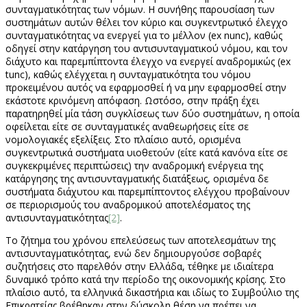
συνταγματικότητας των νόμων. Η συνήθης παρουσίαση των
συστημάτων αυτών θέλει τον κύριο και συγκεντρωτικό έλεγχο
συνταγματικότητας να ενεργεί για το μέλλον (ex nunc), καθώς
οδηγεί στην κατάργηση του αντισυνταγματικού νόμου, και τον
διάχυτο και παρεμπίπτοντα έλεγχο να ενεργεί αναδρομικώς (ex
tunc), καθώς ελέγχεται η συνταγματικότητα του νόμου
προκειμένου αυτός να εφαρμοσθεί ή να μην εφαρμοσθεί στην
εκάστοτε κρινόμενη απόφαση. Ωστόσο, στην πράξη έχει
παρατηρηθεί μία τάση συγκλίσεως των δύο συστημάτων, η οποία
οφείλεται είτε σε συνταγματικές αναθεωρήσεις είτε σε
νομολογιακές εξελίξεις. Στο πλαίσιο αυτό, ορισμένα
συγκεντρωτικά συστήματα υιοθετούν (είτε κατά κανόνα είτε σε
συγκεκριμένες περιπτώσεις) την αναδρομική ενέργεια της
κατάργησης της αντισυνταγματικής διατάξεως, ορισμένα δε
συστήματα διάχυτου και παρεμπίπτοντος ελέγχου προβαίνουν
σε περιορισμούς του αναδρομικού αποτελέσματος της
αντισυνταγματικότητας
[2]
.
Το ζήτημα του χρόνου επελεύσεως των αποτελεσμάτων της
αντισυνταγματικότητας, ενώ δεν δημιουργούσε σοβαρές
συζητήσεις στο παρελθόν στην Ελλάδα, τέθηκε με ιδιαίτερα
δυναμικό τρόπο κατά την περίοδο της οικονομικής κρίσης. Στο
πλαίσιο αυτό, τα ελληνικά δικαστήρια και ιδίως το Συμβούλιο της
Επικρατείας βρέθηκαν στην δύσκολη θέση να πρέπει να