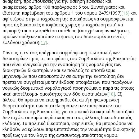
αναίρεση, προϋποθέσεις για την άσκηση εφέσεως και
αναιρέσεως, άρθρο 100 παράγραφος 5 του Συντάγματος και
ιδιότυπη παρέμβαση του άρθρου 1 του νόμου 2479/1997)
[16]
και
αφ’ ετέρου στην υποχρέωση της Διοικήσεως να συμμορφώνεται
προς τις δικαστικές αποφάσεις χωρίς η υποχρέωση αυτή να
περιορίζεται στην κριθείσα υπόθεση (υποχρέωση ανακλήσεως
ομοίων πράξεων κατόπιν αιτήσεως του διοικουμένου εντός
ευλόγου χρόνου)
[17]
.
Πάντως, η εν τοις πράγμασι συμμόρφωση των κατωτέρων
δικαστηρίων προς τις αποφάσεις του Συμβουλίου της Επικρατείας
που είναι αναγκαία για την ενοποίηση της νομολογίας των
διοικητικών δικαστηρίων και εν πολλοίς το αποτέλεσμα
μηχανισμών που αποσκοπούν σε αυτήν την ενοποίηση δεν
πρέπει να συγχέεται με την έκδοση αποφάσεων που παράγουν
νομικώς δεσμευτικό νομολογιακό προηγούμενο παρά τις όποιες
-κατ’ αποτέλεσμα- ομοιότητες των δύο συστημάτων
[18]
. Εξ
άλλου, θα πρέπει να επισημανθεί ότι αυτή η φαινομενική
δεσμευτικότητα των αποτελεσμάτων των αποφάσεων του
Συμβουλίου της Επικρατείας για τα τακτικά διοικητικά δικαστήρια
δεν ισχύει σε καμία περίπτωση για τους άλλους δικαιοδοτικούς
κλάδους. Τα πολιτικά δικαστήρια, φερ’ ειπείν, θα μπορούσαν να
κληθούν να κρίνουν παρεμπιπτόντως την νομιμότητα διοικητικής
πράξεως για τον λόγο της αντισυνταγματικότητας νόμου.