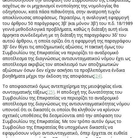
ασχέτως αν οι μηχανισμοί ενοποίησης της νομολογίας θα
οδηγήσουν, κατά πάσα πιθανότητα, στην ανατροπή τυχόν
αποκλίνουσας αποφάσεως. Περαιτέρω, η αναλογική εφαρμογή
του άρθρου 50 παράγραφος 3β’ (και μόνον 3β’) του π.δ. 18/1989
γεννά μεθοδολογικά προβλήματα, καθώς η διάταξη αυτή είναι
άρρηκτα συνδεδεμένη με τη διάταξη της παραγράφου 3δ’ του
αυτού άρθρου, η οποία ορίζει ότι η εφαρμογή της παραγράφου
3β’ δεν θίγει τις αποζημιωτικές αξιώσεις. Η τακτική όμως του
Συμβουλίου της Επικρατείας να περιορίζει το αναδρομικό
αποτέλεσμα της διαγνώσεως αντισυνταγματικού νόμου έχει ως
αποτέλεσμα ακριβώς τον αποκλεισμό των αποζημιωτικών
αξιώσεων όσων δεν είχαν ασκήσει τα προβλεπόμενα ένδικα
βοηθήματα μέχρι την έκδοση της αποφάσεως
[24]
.
Το αποφασιστικό όμως αντεπιχείρημα της μειοψηφίας είναι
συνταγματικής τάξεως
[25]
. Η αποδοχή της δυνατότητας του
Συμβουλίου της Επικρατείας να περιορίζει το αναδρομικό
αποτέλεσμα της διαγνώσεως της αντισυνταγματικότητας νόμου
υπονοεί ότι οι δικαστές οι οποίοι θα κληθούν να κρίνουν
σχετικές υποθέσεις θα δεσμεύονται από την απόφαση του
Συμβουλίου της Επικρατείας. Με τον τρόπο αυτόν όμως το
Συμβούλιο της Επικρατείας θα υποχρέωνε δικαστές να
εφαρμόσουν νόμο αντισυνταγματικό, όπερ έρχεται σε ευθεία