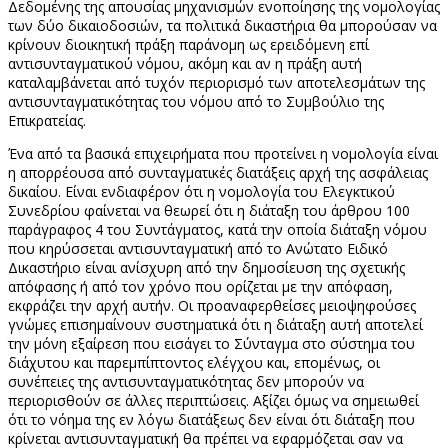
Δεδομένης της απουσίας μηχανισμών ενοποίησης της νομολογίας
των δύο δικαιοδοσιών, τα πολιτικά δικαστήρια θα μπορούσαν να
κρίνουν διοικητική πράξη παράνομη ως ερειδόμενη επί
αντισυνταγματικού νόμου, ακόμη και αν η πράξη αυτή
καταλαμβάνεται από τυχόν περιορισμό των αποτελεσμάτων της
αντισυνταγματικότητας του νόμου από το Συμβούλιο της
Επικρατείας.
Ένα από τα βασικά επιχειρήματα που προτείνει η νομολογία είναι
η απορρέουσα από συνταγματικές διατάξεις αρχή της ασφάλειας
δικαίου. Είναι ενδιαφέρον ότι η νομολογία του Ελεγκτικού
Συνεδρίου φαίνεται να θεωρεί ότι η διάταξη του άρθρου 100
παράγραφος 4 του Συντάγματος, κατά την οποία διάταξη νόμου
που κηρύσσεται αντισυνταγματική από το Ανώτατο Ειδικό
Δικαστήριο είναι ανίσχυρη από την δημοσίευση της σχετικής
απόφασης ή από τον χρόνο που ορίζεται με την απόφαση,
εκφράζει την αρχή αυτήν. Οι προαναφερθείσες μειοψηφούσες
γνώμες επισημαίνουν συστηματικά ότι η διάταξη αυτή αποτελεί
την μόνη εξαίρεση που εισάγει το Σύνταγμα στο σύστημα του
διάχυτου και παρεμπίπτοντος ελέγχου και, επομένως, οι
συνέπειες της αντισυνταγματικότητας δεν μπορούν να
περιορισθούν σε άλλες περιπτώσεις. Αξίζει όμως να σημειωθεί
ότι το νόημα της εν λόγω διατάξεως δεν είναι ότι διάταξη που
κρίνεται αντισυνταγματική θα πρέπει να εφαρμόζεται σαν να