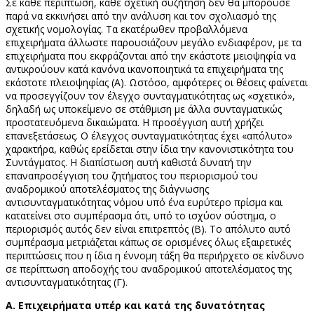
Σε κάθε περίπτωση, κάθε σχετική συζήτηση δεν θα μπορούσε
παρά να εκκινήσει από την ανάλυση και τον σχολιασμό της
σχετικής νομολογίας. Τα εκατέρωθεν προβαλλόμενα
επιχειρήματα άλλωστε παρουσιάζουν μεγάλο ενδιαφέρον, με τα
επιχειρήματα που εκφράζονται από την εκάστοτε μειοψηφία να
αντικρούουν κατά κανόνα ικανοποιητικά τα επιχειρήματα της
εκάστοτε πλειοψηφίας (Α). Ωστόσο, αμφότερες οι θέσεις φαίνεται
να προσεγγίζουν τον έλεγχο συνταγματικότητας ως «σχετικό»,
δηλαδή ως υποκείμενο σε στάθμιση με άλλα συνταγματικώς
προστατευόμενα δικαιώματα. Η προσέγγιση αυτή χρήζει
επανεξετάσεως. Ο έλεγχος συνταγματικότητας έχει «απόλυτο»
χαρακτήρα, καθώς ερείδεται στην ίδια την κανονιστικότητα του
Συντάγματος. Η διαπίστωση αυτή καθιστά δυνατή την
επαναπροσέγγιση του ζητήματος του περιορισμού του
αναδρομικού αποτελέσματος της διάγνωσης
αντισυνταγματικότητας νόμου υπό ένα ευρύτερο πρίσμα και
κατατείνει στο συμπέρασμα ότι, υπό το ισχύον σύστημα, ο
περιορισμός αυτός δεν είναι επιτρεπτός (Β). Το απόλυτο αυτό
συμπέρασμα μετριάζεται κάπως σε ορισμένες όλως εξαιρετικές
περιπτώσεις που η ίδια η έννομη τάξη θα περιήρχετο σε κίνδυνο
σε περίπτωση αποδοχής του αναδρομικού αποτελέσματος της
αντισυνταγματικότητας (Γ).
Α. Επιχειρήματα υπέρ και κατά της δυνατότητας