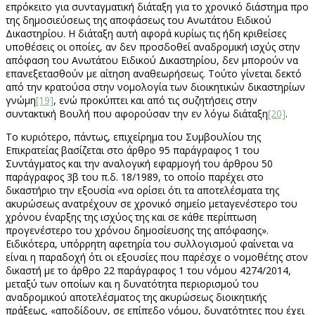
επρόκειτο για συνταγματική διάταξη για το χρονικό διάστημα προ
της δημοσιεύσεως της αποφάσεως του Ανωτάτου Ειδικού
Δικαστηρίου. Η διάταξη αυτή αφορά κυρίως τις ήδη κριθείσες
υποθέσεις οι οποίες, αν δεν προσδοθεί αναδρομική ισχύς στην
απόφαση του Ανωτάτου Ειδικού Δικαστηρίου, δεν μπορούν να
επανεξετασθούν με αίτηση αναθεωρήσεως. Τούτο γίνεται δεκτό
από την κρατούσα στην νομολογία των διοικητικών δικαστηρίων
γνώμη
[19]
, ενώ προκύπτει και από τις συζητήσεις στην
συντακτική Βουλή που αφορούσαν την εν λόγω διάταξη
[20]
.
Το κυριότερο, πάντως, επιχείρημα του Συμβουλίου της
Επικρατείας βασίζεται στο άρθρο 95 παράγραφος 1 του
Συντάγματος και την αναλογική εφαρμογή του άρθρου 50
παράγραφος 3β του π.δ. 18/1989, το οποίο παρέχει στο
δικαστήριο την εξουσία «να ορίσει ότι τα αποτελέσματα της
ακυρώσεως ανατρέχουν σε χρονικό σημείο μεταγενέστερο του
χρόνου έναρξης της ισχύος της και σε κάθε περίπτωση
προγενέστερο του χρόνου δημοσίευσης της απόφασης».
Ειδικότερα, υπόρρητη αφετηρία του συλλογισμού φαίνεται να
είναι η παραδοχή ότι οι εξουσίες που παρέσχε ο νομοθέτης στον
δικαστή με το άρθρο 22 παράγραφος 1 του νόμου 4274/2014,
μεταξύ των οποίων και η δυνατότητα περιορισμού του
αναδρομικού αποτελέσματος της ακυρώσεως διοικητικής
πράξεως, «αποδίδουν, σε επίπεδο νόμου, δυνατότητες που έχει