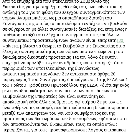
Από τα επιχειρήματα που επικαλείται το Συμβούλιο της
Επικρατείας για την στήριξη της θέσεώς του, αναφαίνεται και η
αντίληψή του για τη φύση του ελέγχου συνταγματικότητας των
νόμων. Αντιμετωπίζεται ως μία οποιαδήποτε διάταξη του
Συντάγματος της οποίας τα αποτελέσματα ενδέχεται να βρεθούν
σε σύγκρουση με άλλες συνταγματικές διατάξεις, και επομένως η
στάθμιση μεταξύ του ελέγχου συνταγματικότητας και άλλων
συνταγματικώς προστατευόμενων αγαθών είναι επιτρεπτή.
[30]
Φαίνεται μάλιστα να θεωρεί το Συμβούλιο της Επικρατείας ότι ο
έλεγχος συνταγματικότητας των νόμων αποτελεί έκφανση του
δικαιώματος δικαστικής προστασίας. Για τον λόγο δε αυτόν,
επιχειρεί να προλάβει τυχόν αντιδράσεις και υποστηρίζει ότι ο
περιορισμός των αποτελεσμάτων της διαγνώσεως
αντισυνταγματικότητας νόμων δεν αντίκειται στα άρθρα 20
παράγραφος 1 του Συντάγματος, 6 παράγραφος 1 της ΕΣΔΑ και 1
του Πρώτου Πρόσθετου Πρωτοκόλλου της ΕΣΔΑ, «διότι αφ’ ενός
μεν η αναδρομικότητα των συνεπειών των αποφάσεων του
Συμβουλίου της Επικρατείας δεν είναι αυτονόητη και
αποκλειστική κάθε άλλης ρυθμίσεως, αφ’ ετέρου δε με τον ως
άνω τιθέμενο περιορισμό, δεν διαταράσσεται η δίκαιη ισορροπία
μεταξύ των απαιτήσεων του γενικού συμφέροντος και της
προστασίας των δικαιωμάτων των διοικουμένων, εφ’ όσον αυτοί
δεν αποστερούνται των δικαιωμάτων τους, τα οποία απλώς
περιορίζονται, για τους προαναφερόμενους λόγους επιτακτικού