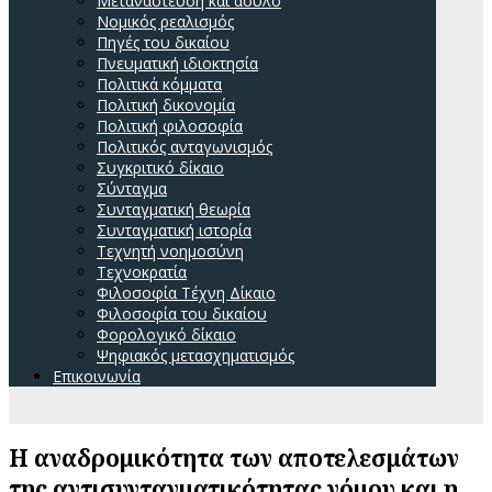
Μετανάστευση και άσυλο
Νομικός ρεαλισμός
Πηγές του δικαίου
Πνευματική ιδιοκτησία
Πολιτικά κόμματα
Πολιτική δικονομία
Πολιτική φιλοσοφία
Πολιτικός ανταγωνισμός
Συγκριτικό δίκαιο
Σύνταγμα
Συνταγματική θεωρία
Συνταγματική ιστορία
Τεχνητή νοημοσύνη
Τεχνοκρατία
Φιλοσοφία Τέχνη Δίκαιο
Φιλοσοφία του δικαίου
Φορολογικό δίκαιο
Ψηφιακός μετασχηματισμός
Επικοινωνία
Η αναδρομικότητα των αποτελεσμάτων
της αντισυνταγματικότητας νόμου και η