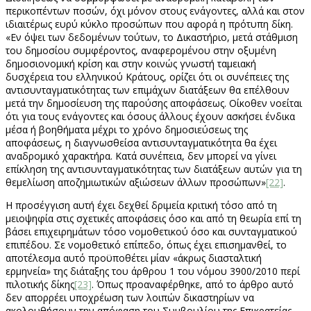
περικοπέντων ποσών, όχι μόνον στους ενάγοντες, αλλά και στον
ιδιαιτέρως ευρύ κύκλο προσώπων που αφορά η πρότυπη δίκη.
«Εν όψει των δεδομένων τούτων, το Δικαστήριο, μετά στάθμιση
του δημοσίου συμφέροντος, αναφερομένου στην οξυμένη
δημοσιονομική κρίση και στην κοινώς γνωστή ταμειακή
δυσχέρεια του ελληνικού Κράτους, ορίζει ότι οι συνέπειες της
αντισυνταγματικότητας των επιμάχων διατάξεων θα επέλθουν
μετά την δημοσίευση της παρούσης αποφάσεως. Οίκοθεν νοείται
ότι για τους ενάγοντες και όσους άλλους έχουν ασκήσει ένδικα
μέσα ή βοηθήματα μέχρι το χρόνο δημοσιεύσεως της
αποφάσεως, η διαγνωσθείσα αντισυνταγματικότητα θα έχει
αναδρομικό χαρακτήρα. Κατά συνέπεια, δεν μπορεί να γίνει
επίκληση της αντισυνταγματικότητας των διατάξεων αυτών για τη
θεμελίωση αποζημιωτικών αξιώσεων άλλων προσώπων»
[22]
.
Η προσέγγιση αυτή έχει δεχθεί δριμεία κριτική τόσο από τη
μειοψηφία στις σχετικές αποφάσεις όσο και από τη θεωρία επί τη
βάσει επιχειρημάτων τόσο νομοθετικού όσο και συνταγματικού
επιπέδου. Σε νομοθετικό επίπεδο, όπως έχει επισημανθεί, το
αποτέλεσμα αυτό προϋποθέτει μίαν «άκρως διασταλτική
ερμηνεία» της διάταξης του άρθρου 1 του νόμου 3900/2010 περί
πιλοτικής δίκης
[23]
. Όπως προαναφέρθηκε, από το άρθρο αυτό
δεν απορρέει υποχρέωση των λοιπών δικαστηρίων να
ακολουθήσουν την απόφαση του Συμβουλίου της Επικρατείας,