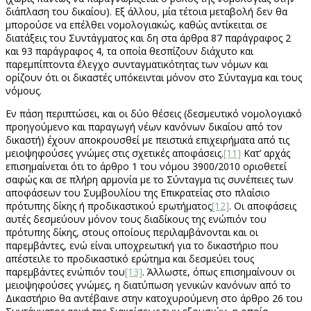
διάπλαση του δικαίου). Εξ άλλου, μία τέτοια μεταβολή δεν θα
μπορούσε να επέλθει νομολογιακώς, καθώς αντίκειται σε
διατάξεις του Συντάγματος και δη στα άρθρα 87 παράγραφος 2
και 93 παράγραφος 4, τα οποία θεσπίζουν διάχυτο και
παρεμπίπτοντα έλεγχο συνταγματικότητας των νόμων και
ορίζουν ότι οι δικαστές υπόκεινται μόνον στο Σύνταγμα και τους
νόμους.
Εν πάση περιπτώσει, και οι δύο θέσεις (δεσμευτικό νομολογιακό
προηγούμενο και παραγωγή νέων κανόνων δικαίου από τον
δικαστή) έχουν αποκρουσθεί με πειστικά επιχειρήματα από τις
μειοψηφούσες γνώμες στις σχετικές αποφάσεις.
[11]
Κατ’ αρχάς
επισημαίνεται ότι το άρθρο 1 του νόμου 3900/2010 οριοθετεί
σαφώς και σε πλήρη αρμονία με το Σύνταγμα τις συνέπειες των
αποφάσεων του Συμβουλίου της Επικρατείας στο πλαίσιο
πρότυπης δίκης ή προδικαστικού ερωτήματος
[12]
. Οι αποφάσεις
αυτές δεσμεύουν μόνον τους διαδίκους της ενώπιόν του
πρότυπης δίκης, στους οποίους περιλαμβάνονται και οι
παρεμβάντες, ενώ είναι υποχρεωτική για το δικαστήριο που
απέστειλε το προδικαστικό ερώτημα και δεσμεύει τους
παρεμβάντες ενώπιόν του
[13]
. Άλλωστε, όπως επισημαίνουν οι
μειοψηφούσες γνώμες, η διατύπωση γενικών κανόνων από το
Δικαστήριο θα αντέβαινε στην κατοχυρούμενη στο άρθρο 26 του