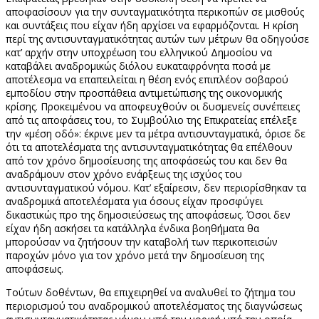
αποφασίσουν για την συνταγματικότητα περικοπών σε μισθούς
και συντάξεις που είχαν ήδη αρχίσει να εφαρμόζονται. Η κρίση
περί της αντισυνταγματικότητας αυτών των μέτρων θα οδηγούσε
κατ’ αρχήν στην υποχρέωση του ελληνικού Δημοσίου να
καταβάλει αναδρομικώς διόλου ευκαταφρόνητα ποσά με
αποτέλεσμα να επαπειλείται η θέση ενός επιπλέον σοβαρού
εμποδίου στην προσπάθεια αντιμετώπισης της οικονομικής
κρίσης. Προκειμένου να αποφευχθούν οι δυσμενείς συνέπειες
από τις αποφάσεις του, το Συμβούλιο της Επικρατείας επέλεξε
την «μέση οδό»: έκρινε μεν τα μέτρα αντισυνταγματικά, όρισε δε
ότι τα αποτελέσματα της αντισυνταγματικότητας θα επέλθουν
από τον χρόνο δημοσίευσης της αποφάσεώς του και δεν θα
αναδράμουν στον χρόνο ενάρξεως της ισχύος του
αντισυνταγματικού νόμου. Κατ’ εξαίρεσιν, δεν περιορίσθηκαν τα
αναδρομικά αποτελέσματα για όσους είχαν προσφύγει
δικαστικώς προ της δημοσιεύσεως της αποφάσεως. Όσοι δεν
είχαν ήδη ασκήσει τα κατάλληλα ένδικα βοηθήματα θα
μπορούσαν να ζητήσουν την καταβολή των περικοπεισών
παροχών μόνο για τον χρόνο μετά την δημοσίευση της
αποφάσεως.
Τούτων δοθέντων, θα επιχειρηθεί να αναλυθεί το ζήτημα του
περιορισμού του αναδρομικού αποτελέσματος της διαγνώσεως