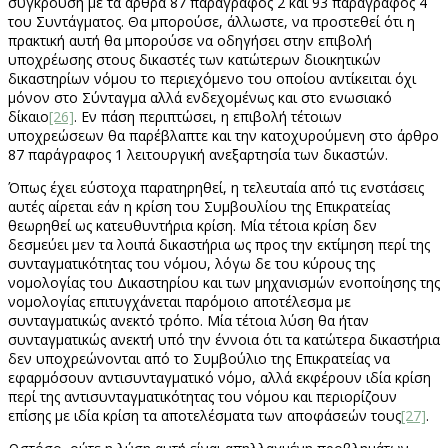
σύγκρουση με τα άρθρα 87 παράγραφος 2 και 93 παράγραφος 4
του Συντάγματος. Θα μπορούσε, άλλωστε, να προστεθεί ότι η
πρακτική αυτή θα μπορούσε να οδηγήσει στην επιβολή
υποχρέωσης στους δικαστές των κατώτερων διοικητικών
δικαστηρίων νόμου το περιεχόμενο του οποίου αντίκειται όχι
μόνον στο Σύνταγμα αλλά ενδεχομένως και στο ενωσιακό
δίκαιο
[26]
. Εν πάση περιπτώσει, η επιβολή τέτοιων
υποχρεώσεων θα παρέβλαπτε και την κατοχυρούμενη στο άρθρο
87 παράγραφος 1 λειτουργική ανεξαρτησία των δικαστών.
Όπως έχει εύστοχα παρατηρηθεί, η τελευταία από τις ενστάσεις
αυτές αίρεται εάν η κρίση του Συμβουλίου της Επικρατείας
θεωρηθεί ως κατευθυντήρια κρίση. Μία τέτοια κρίση δεν
δεσμεύει μεν τα λοιπά δικαστήρια ως προς την εκτίμηση περί της
συνταγματικότητας του νόμου, λόγω δε του κύρους της
νομολογίας του Δικαστηρίου και των μηχανισμών ενοποίησης της
νομολογίας επιτυγχάνεται παρόμοιο αποτέλεσμα με
συνταγματικώς ανεκτό τρόπο. Μία τέτοια λύση θα ήταν
συνταγματικώς ανεκτή υπό την έννοια ότι τα κατώτερα δικαστήρια
δεν υποχρεώνονται από το Συμβούλιο της Επικρατείας να
εφαρμόσουν αντισυνταγματικό νόμο, αλλά εκφέρουν ιδία κρίση
περί της αντισυνταγματικότητας του νόμου και περιορίζουν
επίσης με ιδία κρίση τα αποτελέσματα των αποφάσεών τους
[27]
.