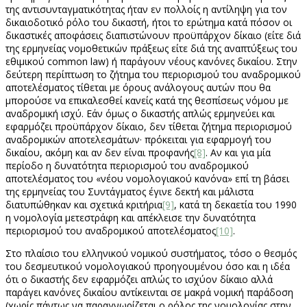
της αντισυνταγματικότητας ήταν εν πολλοίς η αντίληψη για τον
δικαιοδοτικό ρόλο του δικαστή, ήτοι το ερώτημα κατά πόσον οι
δικαστικές αποφάσεις διαπιστώνουν προϋπάρχον δίκαιο (είτε διά
της ερμηνείας νομοθετικών πράξεως είτε διά της αναπτύξεως του
εθιμικού common law) ή παράγουν νέους κανόνες δικαίου. Στην
δεύτερη περίπτωση το ζήτημα του περιορισμού του αναδρομικού
αποτελέσματος τίθεται με όρους ανάλογους αυτών που θα
μπορούσε να επικαλεσθεί κανείς κατά της θεσπίσεως νόμου με
αναδρομική ισχύ. Εάν όμως ο δικαστής απλώς ερμηνεύει και
εφαρμόζει προϋπάρχον δίκαιο, δεν τίθεται ζήτημα περιορισμού
αναδρομικών αποτελεσμάτων· πρόκειται για εφαρμογή του
δικαίου, ακόμη και αν δεν είναι προφανής
[8]
. Αν και για μία
περίοδο η δυνατότητα περιορισμού του αναδρομικού
αποτελέσματος του «νέου νομολογιακού κανόνα» επί τη βάσει
της ερμηνείας του Συντάγματος έγινε δεκτή και μάλιστα
διατυπώθηκαν και σχετικά κριτήρια
[9]
, κατά τη δεκαετία του 1990
η νομολογία μετεστράφη και απέκλεισε την δυνατότητα
περιορισμού του αναδρομικού αποτελέσματος
[10]
.
Στο πλαίσιο του ελληνικού νομικού συστήματος, τόσο ο θεσμός
του δεσμευτικού νομολογιακού προηγουμένου όσο και η ιδέα
ότι ο δικαστής δεν εφαρμόζει απλώς το ισχύον δίκαιο αλλά
παράγει κανόνες δικαίου αντίκεινται σε μακρά νομική παράδοση
(χωρίς πάντως να παραγνωρίζεται ο ρόλος της νομολογίας στην