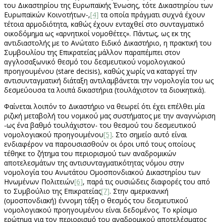
του Δικαστηρίου της Ευρωπαϊκής Ένωσης, τότε Δικαστηρίου των
Ευρωπαϊκών Κοινοτήτων-,
[4]
τα οποία πράγματι συχνά έχουν
τέτοια αρμοδιότητα, καθώς έχουν ενταχθεί στο συνταγματικό
οικοδόμημα ως «αρνητικοί νομοθέτες». Πάντως, ως εκ της
αντιδιαστολής με το Ανώτατο Ειδικό Δικαστήριο, η πρακτική του
Συμβουλίου της Επικρατείας μάλλον παραπέμπει στον
αγγλοσαξωνικό θεσμό του δεσμευτικού νομολογιακού
προηγουμένου (stare decisis), καθώς χωρίς να καταργεί την
αντισυνταγματική διάταξη αντιλαμβάνεται την νομολογία του ως
δεσμεύουσα τα λοιπά δικαστήρια (τουλάχιστον τα διοικητικά).
Φαίνεται λοιπόν το Δικαστήριο να θεωρεί ότι έχει επέλθει μία
ριζική μεταβολή του νομικού μας συστήματος με την αναγνώριση
-ως ένα βαθμό τουλάχιστον- του θεσμού του δεσμευτικού
νομολογιακού προηγουμένου
[5]
. Στο σημείο αυτό είναι
ενδιαφέρον να παρουσιασθούν οι όροι υπό τους οποίους
τέθηκε το ζήτημα του περιορισμού των αναδρομικών
αποτελεσμάτων της αντισυνταγματικότητας νόμου στην
νομολογία του Ανωτάτου Ομοσπονδιακού Δικαστηρίου των
Ηνωμένων Πολιτειών
[6]
, παρά τις ουσιώδεις διαφορές του από
το Συμβούλιο της Επικρατείας
[7]
. Στην αμερικανική
(ομοσπονδιακή) έννομη τάξη ο θεσμός του δεσμευτικού
νομολογιακού προηγουμένου είναι δεδομένος. Το κρίσιμο
ερώτημα για τον περιορισμό του αναδρομικού αποτελέσματος