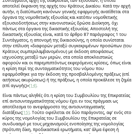
Συντάγματος αρχή της διακρίσεως των εξουσιών, η οποία
αποτελεί έκφανση της αρχής του Κράτους Δικαίου. Κατά την αρχή
αυτήν, η διατύπωση κανόνων γενικής εφαρμογής ανατίθεται στα
όργανα της νομοθετικής εξουσίας και κατόπιν νομοθετικής
εξουσιοδοτήσεως στην κανονιστικώς δρώσα Διοίκηση, όχι
πάντως στα όργανα της δικαστικής εξουσίας. Αποστολή της
δικαστικής εξουσίας είναι, κατά το άρθρο 87 παράγραφος 1 του
Συντάγματος, η απονομή της δικαιοσύνης, η οποία συνίσταται
στην επίλυση «διαφορών μεταξύ συγκεκριμένων προσώπων (του
Κράτους συμπεριλαμβανομένου) με έκδοση αποφάσεως
ισχυούσης μεταξύ των μερών, στα οποία αποκλειστικώς
αφορούν και οι παρεμπιπτόντως εκφερόμενες κρίσεις, όπως είναι
η κρίση περί της συνταγματικότητος του νόμου που
εφαρμόσθηκε για την έκδοση της προσβαλλομένης πράξεως (επί
αιτήσεως ακυρώσεως) ή της πράξεως, η οποία προκάλεσε τη ζημία
(επί αγωγής)»
[14]
.
Είναι πάντως αληθές ότι η κρίση του Συμβουλίου της Επικρατείας
επί αντισυνταγματικότητας νόμου έχει εν τοις πράγμασι ως
αποτέλεσμα το ανεφάρμοστο της αντισυνταγματικής
διατάξεως
[15]
. Τούτο οφείλεται σε δύο παράγοντες, αφ’ ενός στο
κύρος της νομολογίας του Συμβουλίου της Επικρατείας σε
συνδυασμό με τους μηχανισμούς ενοποίησης της νομολογίας
(πρότυπη δίκη, προδικαστικά ερωτήματα, κατ’ άλμα έφεση ή