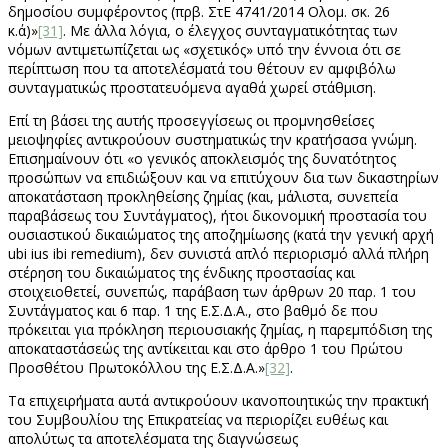
δημοσίου συμφέροντος (πρβ. ΣτΕ 4741/2014 Ολομ. σκ. 26
κ.ά)»
[31]
. Με άλλα λόγια, ο έλεγχος συνταγματικότητας των
νόμων αντιμετωπίζεται ως «σχετικός» υπό την έννοια ότι σε
περίπτωση που τα αποτελέσματά του θέτουν εν αμφιβόλω
συνταγματικώς προστατευόμενα αγαθά χωρεί στάθμιση.
Επί τη βάσει της αυτής προσεγγίσεως οι προμνησθείσες
μειοψηφίες αντικρούουν συστηματικώς την κρατήσασα γνώμη.
Επισημαίνουν ότι «ο γενικός αποκλεισμός της δυνατότητος
προσώπων να επιδιώξουν και να επιτύχουν δια των δικαστηρίων
αποκατάσταση προκληθείσης ζημίας (και, μάλιστα, συνεπεία
παραβάσεως του Συντάγματος), ήτοι δικονομική προστασία του
ουσιαστικού δικαιώματος της αποζημίωσης (κατά την γενική αρχή
ubi ius ibi remedium), δεν συνιστά απλό περιορισμό αλλά πλήρη
στέρηση του δικαιώματος της ένδικης προστασίας και
στοιχειοθετεί, συνεπώς, παράβαση των άρθρων 20 παρ. 1 του
Συντάγματος και 6 παρ. 1 της Ε.Σ.Δ.Α., στο βαθμό δε που
πρόκειται για πρόκληση περιουσιακής ζημίας, η παρεμπόδιση της
αποκαταστάσεώς της αντίκειται και στο άρθρο 1 του Πρώτου
Προσθέτου Πρωτοκόλλου της Ε.Σ.Δ.Α.»
[32]
.
Τα επιχειρήματα αυτά αντικρούουν ικανοποιητικώς την πρακτική
του Συμβουλίου της Επικρατείας να περιορίζει ευθέως και
απολύτως τα αποτελέσματα της διαγνώσεως