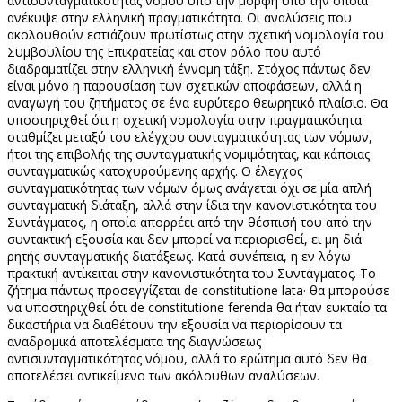
αντισυνταγματικότητας νόμου υπό την μορφή υπό την οποία
ανέκυψε στην ελληνική πραγματικότητα. Οι αναλύσεις που
ακολουθούν εστιάζουν πρωτίστως στην σχετική νομολογία του
Συμβουλίου της Επικρατείας και στον ρόλο που αυτό
διαδραματίζει στην ελληνική έννομη τάξη. Στόχος πάντως δεν
είναι μόνο η παρουσίαση των σχετικών αποφάσεων, αλλά η
αναγωγή του ζητήματος σε ένα ευρύτερο θεωρητικό πλαίσιο. Θα
υποστηριχθεί ότι η σχετική νομολογία στην πραγματικότητα
σταθμίζει μεταξύ του ελέγχου συνταγματικότητας των νόμων,
ήτοι της επιβολής της συνταγματικής νομιμότητας, και κάποιας
συνταγματικώς κατοχυρούμενης αρχής. Ο έλεγχος
συνταγματικότητας των νόμων όμως ανάγεται όχι σε μία απλή
συνταγματική διάταξη, αλλά στην ίδια την κανονιστικότητα του
Συντάγματος, η οποία απορρέει από την θέσπισή του από την
συντακτική εξουσία και δεν μπορεί να περιορισθεί, ει μη διά
ρητής συνταγματικής διατάξεως. Κατά συνέπεια, η εν λόγω
πρακτική αντίκειται στην κανονιστικότητα του Συντάγματος. Το
ζήτημα πάντως προσεγγίζεται de constitutione lata· θα μπορούσε
να υποστηριχθεί ότι de constitutione ferenda θα ήταν ευκταίο τα
δικαστήρια να διαθέτουν την εξουσία να περιορίσουν τα
αναδρομικά αποτελέσματα της διαγνώσεως
αντισυνταγματικότητας νόμου, αλλά το ερώτημα αυτό δεν θα
αποτελέσει αντικείμενο των ακόλουθων αναλύσεων.