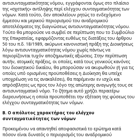
αντισυνταγματικότητας νόμου, εγγράφονται όμως στο πλαίσιο
της «σχετικής» αντίληψης περί ελέγχου συνταγματικότητας των
νόμων. Κατά τούτο, δεν αποκλείουν ρητώς το ενδεχόμενο
έμμεσου και μερικού περιορισμού του αναδρομικού
αποτελέσματος της διαγνώσεως αντισυνταγματικότητας νόμου.
Τούτο θα μπορούσε να συμβεί σε περίπτωση που το Συμβούλιο
της Επικρατείας, εφαρμόζοντας ευθέως τις διατάξεις του άρθρου
50 του π.δ. 18/1989, ακύρωνε κανονιστική πράξη της Διοικήσεως
λόγω αντισυνταγματικότητας νόμου χωρίς πάντως να
περιορίζονται τυχόν αποζημιωτικές αξιώσεις. Στην περίπτωση
αυτήν, ατομικές πράξεις, οι οποίες, κατά τους γενικούς κανόνες
του διοικητικού δικαίου, θα μπορούσαν να ακυρωθούν (ή για τις
οποίες υπό ορισμένες προϋποθέσεις η Διοίκηση θα υπείχε
υποχρέωση να τις ανακαλέσει), θα παρέμεναν εν ισχύι και
απρόσβλητες ως προς τον λόγο της απώτερης αναγωγής τους σε
αντισυνταγματικό νόμο. Το ζήτημα αυτό χρήζει περαιτέρω
διερευνήσεως η οποία προϋποθέτει την εξέταση της φύσεως του
ελέγχου συνταγματικότητας των νόμων.
Β. Ο απόλυτος χαρακτήρας του ελέγχου
συνταγματικότητας των νόμων
Προκειμένου να απαντηθεί αποφασιστικά το ερώτημα κατά
πόσον είναι δυνατός ο περιορισμός του αναδρομικού