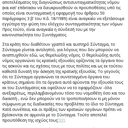
αποτελέσματος της διαγνώσεως αντισυνταγματικότητας νόμου
(και κατ’ επέκτασιν να διευκρινισθούν οι προϋποθέσεις υπό τις
οποίες είναι συνταγματική η εφαρμογή του άρθρου 50
παράγραφος 3 β’ του π.δ. 18/1989) είναι αναγκαίο να εξετάσουμε
εγγύτερα την φύση του ελέγχου συνταγματικότητας των νόμων.
Προς τούτο, είναι αναγκαία η σύνδεσή του με την
κανονιστικότητα του Συντάγματος.
Στα κράτη που διαθέτουν γραπτό και αυστηρό Σύνταγμα, το
Σύνταγμα γίνεται αντιληπτό, για λόγους που δεν μπορούν να
αναπτυχθούν εδώ, ως θεμελιώδης νόμος. Ο θεμελιώδης αυτός
νόμος οργανώνει τις κρατικές εξουσίες ορίζοντας τα όργανα που
τις ασκούν και τις σχέσεις τους με τους πολίτες και ως εκ τούτου
καθιστά δυνατή την άσκηση της κρατικής εξουσίας. Το γεγονός
ότι το Σύνταγμα οργανώνει τα συντεταγμένα όργανα του
κράτους σημαίνει ότι τα όργανα αυτά αρύονται την εξουσία τους
εκ του Συντάγματος και οφείλουν να το εφαρμόζουν -όλα
ανεξαιρέτως, περιλαμβανομένου τόσο του νομοθέτη όσο και του
δικαστή-, ενώ δεν μπορούν να το τροποποιήσουν ει μη μόνον
σύμφωνα με τις διαδικασίες που προβλέπει το ίδιο το Σύνταγμα.
Κατά συνέπεια, και οι πράξεις των κρατικών οργάνων πρέπει να
βρίσκονται σε αρμονία με το Σύνταγμα. Τούτο αποτελεί
προϋπόθεση της ισχύος τους
[33]
.