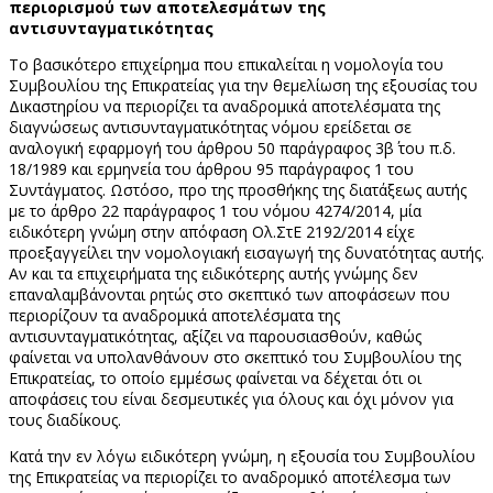
περιορισμού των αποτελεσμάτων της
αντισυνταγματικότητας
Το βασικότερο επιχείρημα που επικαλείται η νομολογία του
Συμβουλίου της Επικρατείας για την θεμελίωση της εξουσίας του
Δικαστηρίου να περιορίζει τα αναδρομικά αποτελέσματα της
διαγνώσεως αντισυνταγματικότητας νόμου ερείδεται σε
αναλογική εφαρμογή του άρθρου 50 παράγραφος 3β΄ του π.δ.
18/1989 και ερμηνεία του άρθρου 95 παράγραφος 1 του
Συντάγματος. Ωστόσο, προ της προσθήκης της διατάξεως αυτής
με το άρθρο 22 παράγραφος 1 του νόμου 4274/2014, μία
ειδικότερη γνώμη στην απόφαση Ολ.ΣτΕ 2192/2014 είχε
προεξαγγείλει την νομολογιακή εισαγωγή της δυνατότητας αυτής.
Αν και τα επιχειρήματα της ειδικότερης αυτής γνώμης δεν
επαναλαμβάνονται ρητώς στο σκεπτικό των αποφάσεων που
περιορίζουν τα αναδρομικά αποτελέσματα της
αντισυνταγματικότητας, αξίζει να παρουσιασθούν, καθώς
φαίνεται να υπολανθάνουν στο σκεπτικό του Συμβουλίου της
Επικρατείας, το οποίο εμμέσως φαίνεται να δέχεται ότι οι
αποφάσεις του είναι δεσμευτικές για όλους και όχι μόνον για
τους διαδίκους.
Κατά την εν λόγω ειδικότερη γνώμη, η εξουσία του Συμβουλίου
της Επικρατείας να περιορίζει το αναδρομικό αποτέλεσμα των