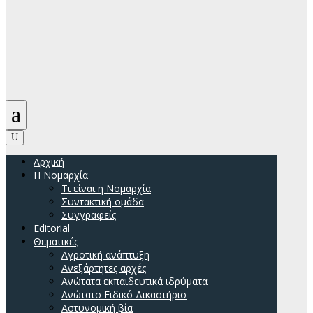
a
U
Αρχική
H Νομαρχία
Τι είναι η Νομαρχία
Συντακτική ομάδα
Συγγραφείς
Editorial
Θεματικές
Αγροτική ανάπτυξη
Ανεξάρτητες αρχές
Ανώτατα εκπαιδευτικά ιδρύματα
Ανώτατο Ειδικό Δικαστήριο
Αστυνομική βία