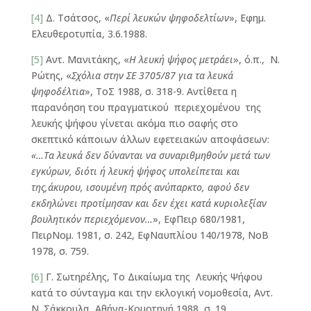
[4]
Δ. Τσάτσος, «
Περί λευκών ψηφοδελτίων
», Εφημ.
Ελευθεροτυπία, 3.6.1988.
[5]
Αντ. Μανιτάκης, «
Η λευκή ψήφος μετράει
», ό.π., Ν.
Ρώτης, «
Σχόλια στην ΣΕ 3705/87 για τα λευκά
ψηφοδέλτια
», ΤοΣ 1988, σ. 318-9. Αντίθετα η
παρανόηση του πραγματικού περιεχομένου της
λευκής ψήφου γίνεται ακόμα πιο σαφής στο
σκεπτικό κάποιων άλλων εφετειακών αποφάσεων:
«…Τα λευκά δεν δύναν­ται να συναριθμηθούν μετά των
εγκύρων, διότι ή λευκή ψήφος υπολείπεται και
της,άκυρου, ισουμένη πρός ανύπαρκτο, αφού δεν
εκδηλώνει προτίμησαν και δεν έχει κατά κυριολεξίαν
βουλητικόν περιεχόμενον…
», ΕφΠειρ 680/1981,
ΠειρΝομ. 1981, σ. 242, ΕφΝαυπλίου 140/1978, ΝοΒ
1978, σ. 759.
[6]
Γ. Σωτηρέλης, Το Δικαίωμα της Λευκής Ψήφου
κατά το σύνταγμα και την εκλογική νομοθεσία, Αντ.
Ν. Σάκκουλα, Αθήνα-Κομοτηνή 1988, σ. 19.