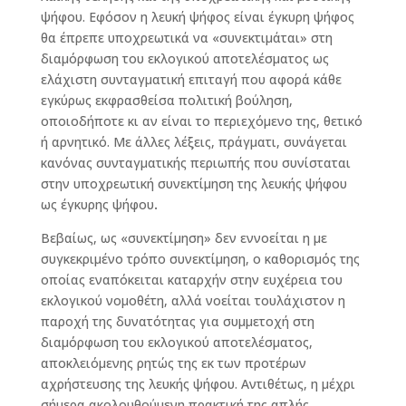
ψήφου. Εφόσον η λευκή ψήφος είναι έγκυρη ψήφος
θα έπρεπε υποχρεωτικά να «συνεκτιμάται» στη
διαμόρφωση του εκλογικού αποτελέσματος ως
ελάχιστη συνταγματική επιταγή που αφορά κάθε
εγκύρως εκφρασθείσα πολιτική βούληση,
οποιοδήποτε κι αν είναι το περιεχόμενο της, θετικό
ή αρνητικό. Με άλλες λέξεις, πράγματι, συνάγεται
κανόνας συνταγματικής περιωπής που συνίσταται
στην υποχρεωτική συνεκτίμηση της λευκής ψήφου
ως έγκυρης ψήφου
.
Βεβαίως, ως «συνεκτίμηση» δεν εννοείται η με
συγκεκριμένο τρόπο συνεκτίμηση, ο καθορισμός της
οποίας εναπόκειται καταρχήν στην ευχέρεια του
εκλογικού νομοθέτη, αλλά νοείται τουλάχιστον η
παροχή της δυνατότητας για συμμετοχή στη
διαμόρφωση του εκλογικού αποτελέσματος,
αποκλειόμενης ρητώς της εκ των προτέρων
αχρήστευσης της λευκής ψήφου. Αντιθέτως, η μέχρι
σήμερα ακολουθούμενη πρακτική της απλής