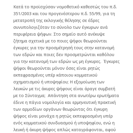
Κατά το προϊσχύσαν νομοθετικό καθεστώς του π.δ.
351/2003 και του προγενέστερου π.δ. 55/99, για τη
μετατροπή της εκλογικής θέλησης σε έδρες
συνυπολογιζόταν το σύνολο των έγκυρων ανά
περιφέρεια ψήφων. Στο σημείο αυτό ανέκυψε
ζήτημα σχετικά με το ποιες ψήφοι θεωρούνται
έγκυρες για την προσμέτρησή τους στην κατανομή
των εδρών και ποιες δεν προσμετρώνται καθόλου
για την κατανομή των εδρών ως μη έγκυρες. Έγκυρες
ψήφοι θεωρούνται μόνον όσες είναι ρητώς
εκπεφρασμένες υπέρ κάποιου κομματικού
σχηματισμού ή υποψηφίου; Η εξομοίωση των
λευκών με τις άκυρες ψήφους είναι άραγε συμβατή
με το Σύνταγμα; Απάντηση στα ανωτέρω ερωτήματα
έδινε η πάγια νομολογία και ερμηνευτική πρακτική
των αρμοδίων οργάνων θεωρώντας ότι έγκυρη
ψήφος είναι μονάχα η ρητώς εκπεφρασμένη υπέρ
ενός κομματικού συνδυασμού ή υποψηφίου, ενώ η
λευκή ή άκυρη ψήφος απλώς καταγράφονται, αφού