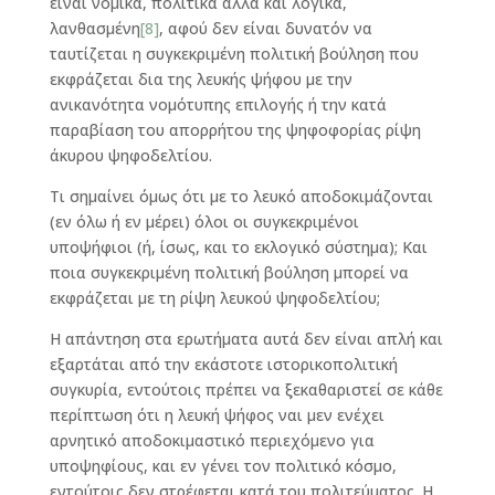
είναι νομικά, πολιτικά αλλά και λογικά,
λανθασμένη
[8]
, αφού δεν είναι δυνατόν να
ταυτίζεται η συγκεκριμένη πολιτική βούληση που
εκφράζεται δια της λευκής ψήφου με την
ανικανότητα νομότυπης επιλογής ή την κατά
παραβίαση του απορρήτου της ψηφοφορίας ρίψη
άκυρου ψηφοδελτίου.
Τι σημαίνει όμως ότι με το λευκό αποδοκιμάζονται
(εν όλω ή εν μέρει) όλοι οι συγκεκριμένοι
υποψήφιοι (ή, ίσως, και το εκλογικό σύστημα); Και
ποια συγκεκριμένη πολιτική βούληση μπορεί να
εκφράζεται με τη ρίψη λευκού ψηφοδελτίου;
Η απάντηση στα ερωτήματα αυτά δεν είναι απλή και
εξαρτάται από την εκάστοτε ιστορικοπολιτική
συγκυρία, εντούτοις πρέπει να ξεκαθαριστεί σε κάθε
περίπτωση ότι η λευκή ψήφος ναι μεν ενέχει
αρνητικό αποδοκιμαστικό περιεχόμενο για
υποψηφίους, και εν γένει τον πολιτικό κόσμο,
εντούτοις δεν στρέφεται κατά του πολιτεύματος. Η