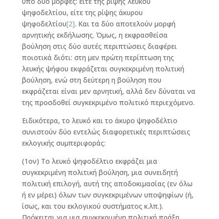
υπό δύο μορφές: είτε της ρίψης λευκού
ψηφοδελτίου, είτε της ρίψης άκυρου
ψηφοδελτίου
[2]
. Και τα δύο αποτελούν μορφή
αρνητικής εκδήλωσης. Όμως, η εκφρασθείσα
βούληση στις δύο αυτές περιπτώσεις διαφέρει
ποιοτικά διότι: στη μεν πρώτη περίπτωση της
λευκής ψήφου εκφράζεται συγκεκριμένη πολιτική
βούληση, ενώ στη δεύτερη η βούληση που
εκφράζεται είναι μεν αρνητική, αλλά δεν δύναται να
της προσδοθεί συγκεκριμένο πολιτικό περιεχόμενο.
Ειδικότερα, το λευκό και το άκυρο ψηφοδέλτιο
συνιστούν δύο εντελώς διαφορετικές περιπτώσεις
εκλογικής συμπεριφοράς:
(1ον) Το λευκό ψηφοδέλτιο εκφράζει μια
συγκεκριμένη πολιτική βούληση, μια συνειδητή
πολιτική επιλογή, αυτή της αποδοκιμασίας (εν όλω
ή εν μέρει) όλων των συγκεκριμένων υποψηφίων (ή,
ίσως, και του εκλογικού συστήματος κ.λπ.).
Πρόκειται για μια συγκεκριμένη πολιτική πράξη,