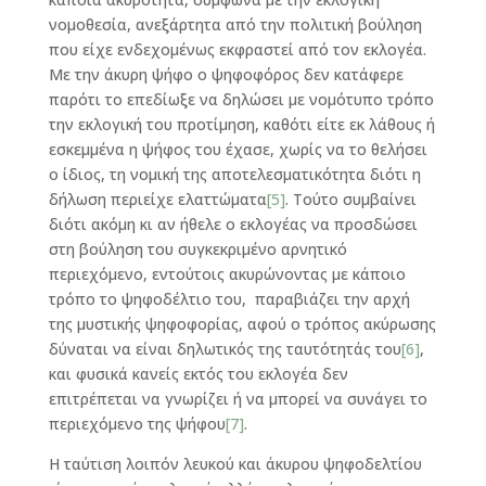
νομοθεσία, ανεξάρτητα από την πολιτική βούληση
που είχε ενδεχομένως εκφραστεί από τον εκλογέα.
Με την άκυρη ψήφο ο ψηφοφόρος δεν κατάφερε
παρότι το επεδίωξε να δηλώσει με νομότυπο τρόπο
την εκλογική του προτίμηση, καθότι είτε εκ λάθους ή
εσκεμμένα η ψήφος του έχασε, χωρίς να το θελήσει
ο ίδιος, τη νομική της αποτελεσματικότητα διότι η
δήλωση περιείχε ελαττώματα
[5]
. Τούτο συμβαίνει
διότι ακόμη κι αν ήθελε ο εκλογέας να προσδώσει
στη βούληση του συγκεκριμένο αρνητικό
περιεχόμενο, εντούτοις ακυρώνοντας με κάποιο
τρόπο το ψηφοδέλτιο του, παραβιάζει την αρχή
της μυστικής ψηφοφορίας, αφού ο τρόπος ακύρωσης
δύναται να είναι δηλωτικός της ταυτότητάς του
[6]
,
και φυσικά κανείς εκτός του εκλογέα δεν
επιτρέπεται να γνωρίζει ή να μπορεί να συνάγει το
περιεχόμενο της ψήφου
[7]
.
Η ταύτιση λοιπόν λευκού και άκυρου ψηφοδελτίου