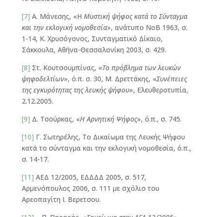
[7]
Α. Μάνεσης, «Η
Μυστική ψήφος κατά το Σύνταγμα
και την εκλογική νομοθεσία
», ανάτυπο ΝοΒ 1963, σ.
1-14, Κ. Χρυσόγονος, Συνταγματικό Δίκαιο,
Σάκκουλα, Αθήνα-Θεσσαλονίκη 2003, σ. 429.
[8]
Στ. Κουτσουμπίνας, «
Το πρόβλημα των λευκών
ψηφοδελτίων
», ό.π. σ. 30, Μ. Δρεττάκης, «
Συνέπειες
της εγκυρότητας της λευκής ψήφου
», Ελευθεροτυπία,
2.12.2005.
[9]
Δ. Τσούρκας, «
Η Αρνητική Ψήφος
», ό.π., σ. 745.
[10]
Γ. Σωτηρέλης, Το Δικαίωμα της Λευκής Ψήφου
κατά το σύνταγμα και την εκλογική νομοθεσία, ό.π.,
σ. 14-17.
[11]
ΑΕΔ 12/2005, ΕΔΔΔΔ 2005, σ. 517,
Αρμενόπουλος 2006, σ. 111 με σχόλιο του
Αρεοπαγίτη Ι. Βερετσου.