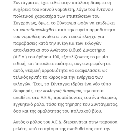
Συντάγματος έχει τεθεί στην απόλυτη διακριτική
ευχέρεια του κοινού νομοθέτη, λόγω του έντονου
πολιτικού χαρακτήρα των επιπτώσεων του.
Συγχρόνως, όμως, το Σύνταγμα ωσάν να επιδιώκει
να «
αυτοδιαφυλαχθεί
» από την ευρεία αρμοδιότητα
του νομοθέτη αναθέτει τον τελικό έλεγχο για
παραβάσεις κατά την ενέργεια των εκλογών
αποκλειστικά στο Ανώτατο Ειδικό Δικαστήριο
(Α.Ε.Δ.) του άρθρου 100, εξοπλίζοντας το με μία
ειδική, κατ΄ αποκλειστικότητα, συγκεντρωμένη σε
αυτό, θεσμική αρμοδιότητα να διαφυλάσσει ως
τελικός κριτής το κύρος και την ενέργεια των
εκλογών. ‘Έτσι, το Σύνταγμα ιδρύει ένα νέο τύπο
διαφοράς, την
«εκλογική διαφορά»
, την οποία
αναθέτει στο Α.Ε.Δ., προσδίδοντας του ένα θεσμικό,
εγγυητικό ρόλο, τόσο της τήρησης του Συντάγματος,
όσο και της ομαλότητας του πολιτικού βίου.
Αυτός ο ρόλος του Α.Ε.Δ. διερευνάται στην παρούσα
μελέτη, υπό το πρίσμα της αναδυθείσας από την