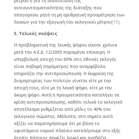
μέτρου ή για τη διαπίστωση της
αντισυνταγματικότητας της διάταξης που
απαγορεύει ρητά τη μη αριθμητική προσμέτρηση των
λευκών για την εξαγωγή του εκλογικού μέτρου
[15]
.
5. Τελικές σκέψεις
Η προβληματική της λευκής ψήφου είκοσι χρόνια
μετά την Α.Ε.Δ. 12/2005 παραμένει επίκαιρη. Η
υπερβολική αποχή του 60% στις εθνικές εκλογές
είναι σοβαρή παράμετρος που αναμφίβολα
επηρεάζει την αντιπροσώπευση. Η έκφραση της
διαμαρτυρίας των πολιτών γίνεται είτε με την
αποχή τους, είτε με τη λευκή ψήφο, είτε με την
άκυρη ψήφο. Αυτή η πραγματικότητα καταλήγει σε
κρίση αντιπροσώπευσης, καθότι τελικά το εκλογικό
αποτέλεσμα ρυθμίζεται από μόλις το 40% του
εκλογικού σώματος. Μάλιστα, στο σημείο αυτό
αξίζει να παρατηρήσουμε ότι με βάση το
υφιστάμενο νομικό πλαίσιο καταλήγουμε στο εξής
άτοπο: Κάποιος ψηφίζει λευκό και ανεβάζει