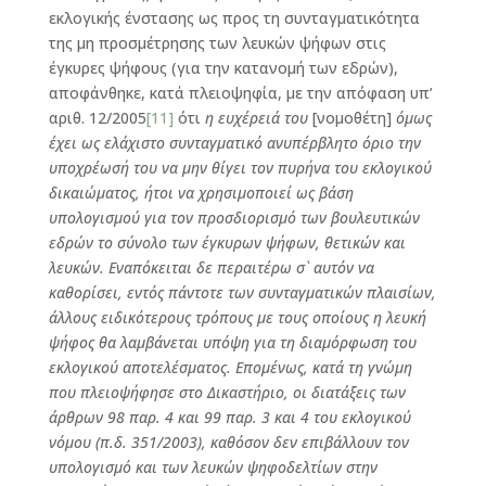
εκλογικής ένστασης ως προς τη συνταγματικότητα
της μη προσμέτρησης των λευκών ψήφων στις
έγκυρες ψήφους (για την κατανομή των εδρών),
αποφάνθηκε, κατά πλειοψηφία, με την απόφαση υπ’
αριθ. 12/2005
[11]
ότι
η ευχέρειά του
[νομοθέτη]
όμως
έχει ως ελάχιστο συνταγματικό ανυπέρβλητο όριο την
υποχρέωσή του να μην θίγει τον πυρήνα του εκλογικού
δικαιώματος, ήτοι να χρησιμοποιεί ως βάση
υπολογισμού για τον προσδιορισμό των βουλευτικών
εδρών το σύνολο των έγκυρων ψήφων, θετικών και
λευκών. Εναπόκειται δε περαιτέρω σ` αυτόν να
καθορίσει, εντός πάντοτε των συνταγματικών πλαισίων,
άλλους ειδικότερους τρόπους με τους οποίους η λευκή
ψήφος θα λαμβάνεται υπόψη για τη διαμόρφωση του
εκλογικού αποτελέσματος. Επομένως, κατά τη γνώμη
που πλειοψήφησε στο Δικαστήριο, οι διατάξεις των
άρθρων 98 παρ. 4 και 99 παρ. 3 και 4 του εκλογικού
νόμου (π.δ. 351/2003), καθόσον δεν επιβάλλουν τον
υπολογισμό και των λευκών ψηφοδελτίων στην