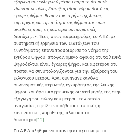
εξαγωγή του εκλογικού μέτρου παρά το ότι αυτά
γίνονται με άλλες διατάξεις ίδιου νόμου δεκτά ως
έγκυρες ψήφοι, θίγουν τον πυρήνα της λαϊκής
κυριαρχίας και την ισότητα της ψήφου και είναι
αντίθετες προς τις ανωτέρω συνταγματικές
διατάξεις…».
Έτσι, όπως παρατηρούμε, το Α.Ε.Δ. με
συστηματική ερμηνεία των διατάξεων του
Συντάγματος επαναπροσδιόρισε το νόημα της
εγκύρου ψήφου, αποφαινόμενο αφενός ότι τα λευκά
ψηφοδέλτια είναι έγκυρες ψήφοι και αφετέρου ότι
πρέπει να συνυπολογίζονται για την εξεύρεση του
εκλογικού μέτρου
.
Άρα, συνήγαγε κανόνα
συνταγματικής περιωπής εγκυρότητας της λευκής
ψήφου και άρα υποχρεωτικής συνεκτίμησής της στην
εξαγωγή του εκλογικού μέτρου, τον οποίο
αναγκαίως οφείλει να σέβεται ο τυπικός ή
κανονιστικός νομοθέτης, αλλά και τα
δικαστήρια
[12]
.
Το Α.Ε.Δ. κλήθηκε να απαντήσει σχετικά με το