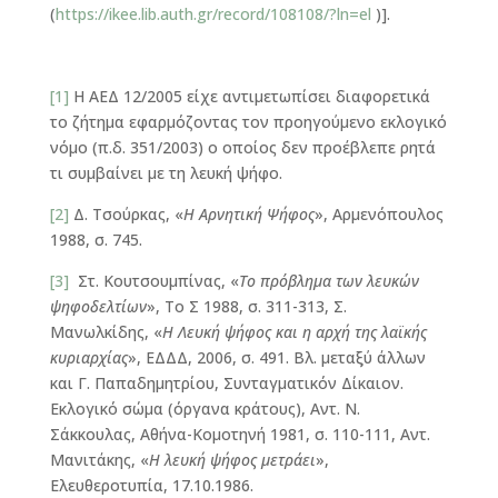
(
https://ikee.lib.auth.gr/record/108108/?ln=el
)].
[1]
Η ΑΕΔ 12/2005 είχε αντιμετωπίσει διαφορετικά
το ζήτημα εφαρμόζοντας τον προηγούμενο εκλογικό
νόμο (π.δ. 351/2003) ο οποίος δεν προέβλεπε ρητά
τι συμβαίνει με τη λευκή ψήφο.
[2]
Δ. Τσούρκας, «
Η Αρνητική Ψήφος
», Αρμενόπουλος
1988, σ. 745.
[3]
Στ. Κουτσουμπίνας, «
Το πρόβλημα των λευκών
ψηφοδελτίων
», Το Σ 1988, σ. 311-313, Σ.
Μανωλκίδης, «
Η Λευκή ψήφος και η αρχή της λαϊκής
κυριαρχίας
», ΕΔΔΔ, 2006, σ. 491. Βλ. μεταξύ άλλων
και Γ. Παπαδημητρίου, Συνταγματικόν Δίκαιον.
Εκλογικό σώμα (όργανα κράτους), Αντ. Ν.
Σάκκουλας, Αθήνα-Κομοτηνή 1981, σ. 110-111, Αντ.
Μανιτάκης, «
Η λευκή ψήφος μετράει
»,
Ελευθεροτυπία, 17.10.1986.