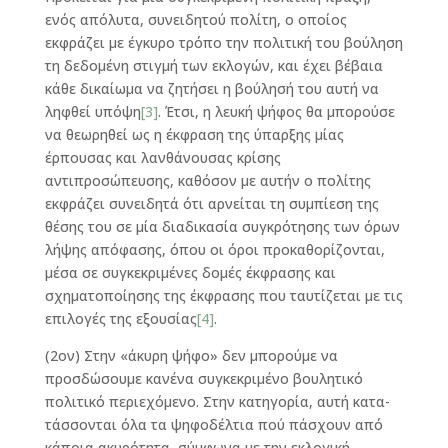
ενός απόλυτα, συνει­δητού πολίτη, ο οποίος
εκφράζει με έγκυρο τρόπο την πολιτική του βούληση
τη δεδομένη στιγμή των εκλογών, και έχει βέβαια
κάθε δικαίωμα να ζη­τήσει η βούλησή του αυτή να
ληφθεί υπόψη
[3]
. Έτσι, η λευκή ψήφος θα μπορούσε
να θεωρηθεί ως η έκφραση της ύπαρξης μίας
έρπουσας και λανθάνουσας κρίσης
αντιπροσώπευσης, καθόσον με αυτήν ο πολίτης
εκφράζει συνειδητά ότι αρνείται τη συμπίεση της
θέσης του σε μία διαδικασία συγκρότησης των όρων
λήψης απόφασης, όπου οι όροι προκαθορίζονται,
μέσα σε συγκεκριμένες δομές έκφρασης και
σχηματοποίησης της έκφρασης που ταυτίζεται με τις
επιλογές της εξουσίας
[4]
.
(2ον) Στην «άκυρη ψήφο» δεν μπορούμε να
προσδώσουμε κανένα συγκεκριμένο βουλητικό
πολιτικό περιεχόμενο. Στην κατηγορία, αυτή κατα­
τάσσονται όλα τα ψηφοδέλτια πού πάσχουν από
κάποια ακυρότητα, σύμφωνα με την εκλογική