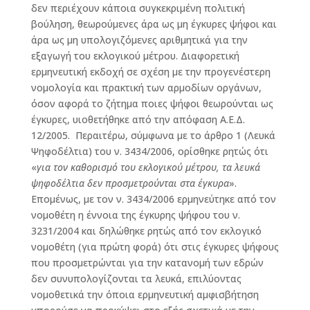
δεν περιέχουν κάποια συγκεκριμένη πολιτική
βούληση, θεωρούμενες άρα ως μη έγκυρες ψήφοι και
άρα ως μη υπολογιζόμενες αριθμητικά για την
εξαγωγή του εκλογικού μέτρου. Διαφορετική
ερμηνευτική εκδοχή σε σχέση με την προγενέστερη
νομολογία και πρακτική των αρμοδίων οργάνων,
όσον αφορά το ζήτημα ποιες ψήφοι θεωρούνται ως
έγκυρες, υιοθετήθηκε από την απόφαση Α.Ε.Δ.
12/2005. Περαιτέρω, σύμφωνα με το άρθρο 1 (Λευκά
Ψηφοδέλτια) του ν. 3434/2006, ορίσθηκε ρητώς ότι
«
για τον καθορισμό του εκλογικού μέτρου, τα λευκά
ψηφοδέλτια δεν προσμετρούνται στα έγκυρα
».
Επομένως, με τον ν. 3434/2006 ερμηνεύτηκε από τον
νομοθέτη η έννοια της έγκυρης ψήφου του ν.
3231/2004 και δηλώθηκε ρητώς από τον εκλογικό
νομοθέτη (για πρώτη φορά) ότι στις έγκυρες ψήφους
που προσμετρώνται για την κατανομή των εδρών
δεν συνυπολογίζονται τα λευκά, επιλύοντας
νομοθετικά την όποια ερμηνευτική αμφισβήτηση