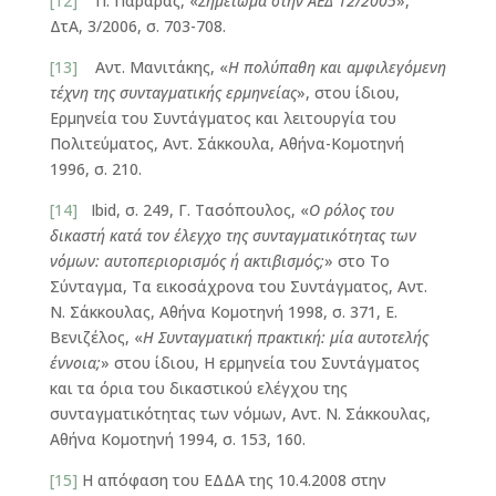
[12]
Π. Παραράς, «
Σημείωμα στην ΑΕΔ 12/2005
»,
ΔτΑ, 3/2006, σ. 703-708.
[13]
Αντ. Μανιτάκης, «
Η πολύπαθη και αμφιλεγόμενη
τέχνη της συνταγματικής ερμηνείας
», στου ίδιου,
Ερμηνεία του Συντάγματος και λειτουργία του
Πολιτεύματος, Αντ. Σάκκουλα, Αθήνα-Κομοτηνή
1996, σ. 210.
[14]
Ιbid, σ. 249, Γ. Τασόπουλος, «
Ο ρόλος του
δικαστή κατά τον έλεγχο της συνταγματικότητας των
νόμων: αυτοπεριορισμός ή ακτιβισμός;
» στο Το
Σύνταγμα, Τα εικοσάχρονα του Συντάγματος, Αντ.
Ν. Σάκκουλας, Αθήνα Κομοτηνή 1998, σ. 371, Ε.
Βενιζέλος, «
Η Συνταγματική πρακτική: μία αυτοτελής
έννοια;
» στου ίδιου, Η ερμηνεία του Συντάγματος
και τα όρια του δικαστικού ελέγχου της
συνταγματικότητας των νόμων, Αντ. Ν. Σάκκουλας,
Αθήνα Κομοτηνή 1994, σ. 153, 160.
[15]
Η απόφαση του ΕΔΔΑ της 10.4.2008 στην