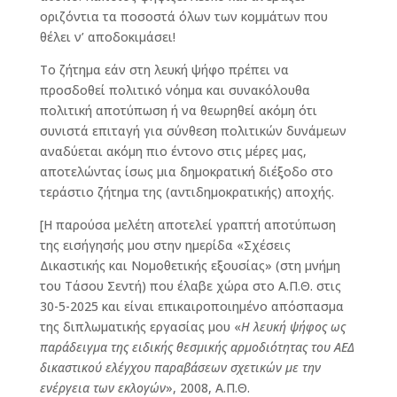
οριζόντια τα ποσοστά όλων των κομμάτων που
θέλει ν’ αποδοκιμάσει!
Το ζήτημα εάν στη λευκή ψήφο πρέπει να
προσδοθεί πολιτικό νόημα και συνακόλουθα
πολιτική αποτύπωση ή να θεωρηθεί ακόμη ότι
συνιστά επιταγή για σύνθεση πολιτικών δυνάμεων
αναδύεται ακόμη πιο έντονο στις μέρες μας,
αποτελώντας ίσως μια δημοκρατική διέξοδο στο
τεράστιο ζήτημα της (αντιδημοκρατικής) αποχής.
[Η παρούσα μελέτη αποτελεί γραπτή αποτύπωση
της εισήγησής μου στην ημερίδα «Σχέσεις
Δικαστικής και Νομοθετικής εξουσίας» (στη μνήμη
του Τάσου Σεντή) που έλαβε χώρα στο Α.Π.Θ. στις
30-5-2025 και είναι επικαιροποιημένο απόσπασμα
της διπλωματικής εργασίας μου «
Η λευκή ψήφος ως
παράδειγμα της ειδικής θεσμικής αρμοδιότητας του ΑΕΔ
δικαστικού ελέγχου παραβάσεων σχετικών με την
ενέργεια των εκλογών
», 2008, Α.Π.Θ.