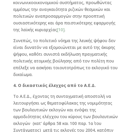
κοινωνικοοικονομικού συστήματος, προωθώντας
εμμέσως την αναγκαιότητα ριζικών θεσμικών και
πολιτικών αναπροσαρμογών στην προοπτική
ουσιαστικότερης και άρα πειστικότερης εφαρμογής
της λαϊκής κυριαρχίας
[10]
.
Συνεπώς, το πολιτικό νόημα της λευκής ψήφου δεν
είναι δυνατόν να εξομοιώνεται με αυτό της άκυρης
ψήφου, καθότι συνιστά εκδήλωση πραγματικής
πολιτικής ατομικής βούλησης από τον πολίτη που
επέλεξε να ασκήσει τοιουτοτρόπως το εκλογικό του
δικαίωμα.
4. Ο δικαστικός έλεγχος από το Α.Ε.Δ.
Το Α.Ε.Δ., έχοντας τη συνταγματική αποστολή να
λειτουργήσει ως θεματοφύλακας της νομιμότητας
των βουλευτικών εκλογών και ενόψει της
αρμοδιότητας ελέγχου του κύρους των βουλευτικών
εκλογών (κατ’ άρθρα 58 και 100 παρ. 1α΄ του
Συντάγματος) μετά τις εκλογές του 2004, κατόπιν