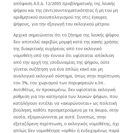
απόφαση Α.Ε.Δ. 12/2005 προβληματικής της λευκής
ψήφου και της (αντι)συνταγματικότητας ή μη του μη
αριθμητικού συνυπολογισμού της στις έγκυρες
ψήφους, για την εξαγωγή του εκλογικού μέτρου.
Αρχικά σημειώνεται ότι το ζήτημα της λευκής ψήφου
δεν αποτελεί ακριβώς μομφή κατά της κακής χρήσης
της διακριτικής ευχέρειας από τον εκλογικό
νομοθέτη υπό την έννοια ότι υφίσταται απόκλιση
από την αρχή της ισοδυναμίας της ψήφου, ούτε
γίνεται συζήτηση για ένα απλώς κακό και μη
αναλογικό εκλογικό σύστημα, όπως στην περίπτωση
του 3%, του χωρισμού των περιφερειών κ.λπ..
Αντιθέτως, εν προκειμένω, δεν υφίσταται εκλογική
ρύθμιση για την κατηγορία των λευκών ψήφων, που
καταλήγουν εντέλει να «ακυρώνονται» ως πολιτική
βούληση, καθότι προσμετρούμενα με τα άκυρα, στην
ουσία, εξομοιώνονται με αυτά. Συνεπώς, στην
εξεταζόμενη περίπτωση, ο εκλογικός νομοθέτης, όχι
απλώς δεν νομοθέτησε «ορθά» ή ενδεχομένως παρά