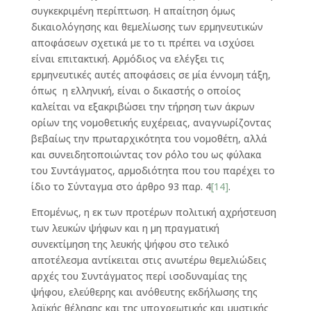
συγκεκριμένη περίπτωση. Η απαίτηση όμως
δικαιολόγησης και θεμελίωσης των ερμηνευτικών
αποφάσεων σχετικά με το τι πρέπει να ισχύσει
είναι επιτακτική. Αρμόδιος να ελέγξει τις
ερμηνευτικές αυτές αποφάσεις σε μία έννομη τάξη,
όπως η ελληνική, είναι ο δικαστής ο οποίος
καλείται να εξακριβώσει την τήρηση των άκρων
ορίων της νομοθετικής ευχέρειας, αναγνωρίζοντας
βεβαίως την πρωταρχικότητα του νομοθέτη, αλλά
και συνειδητοποιώντας τον ρόλο του ως φύλακα
του Συντάγματος, αρμοδιότητα που του παρέχει το
ίδιο το Σύνταγμα στο άρθρο 93 παρ. 4
[14]
.
Επομένως, η εκ των προτέρων πολιτική αχρήστευση
των λευκών ψήφων και η μη πραγματική
συνεκτίμηση της λευκής ψήφου στο τελικό
αποτέλεσμα αντίκειται στις ανωτέρω θεμελιώδεις
αρχές του Συντάγματος περί ισοδυναμίας της
ψήφου, ελεύθερης και ανόθευτης εκδήλωσης της
λαϊκής θέλησης και της υποχρεωτικής και μυστικής