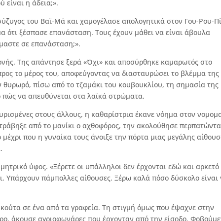
 είναι η άδεια;».
η σύζυγος του Βαϊ-Μά και χαμογέλασε απολογητικά στον Γου-Ρου-Πί
μα ότι ξέσπασε επανάσταση. Τους έχουν μάθει να είναι άβουλα
όμαστε σε επανάσταση;».
ονής. Της απάντησε ξερά «Όχι» και αποσύρθηκε καμαρωτός στο
προς το μέρος του, αποφεύγοντας να διασταυρώσει το βλέμμα της
ν θυρωρό, πίσω από το τζαμάκι του κουβουκλίου, τη σημασία της
γο πώς να απευθύνεται στα λαϊκά στρώματα.
υρισμένες στους άλλους, η καθαρίστρια έκανε νόημα στον νομομ
ο τράβηξε από το μανίκι ο αχθοφόρος, την ακολούθησε περπατώντ
 μέχρι που η γυναίκα τους άνοιξε την πόρτα μιας μεγάλης αίθου
.
 μητρικό ύφος. «Ξέρετε οι υπάλληλοι δεν έρχονται εδώ και αρκετό
ει. Υπάρχουν πάμπολλες αίθουσες. Ξέρω καλά πόσο δύσκολο είναι
 κούτα σε ένα από τα γραφεία. Τη στιγμή όμως που έψαχνε στην
όρο, άκουσε αγριοφωνάρες που έρχονταν από την είσοδο. Φοβούμ