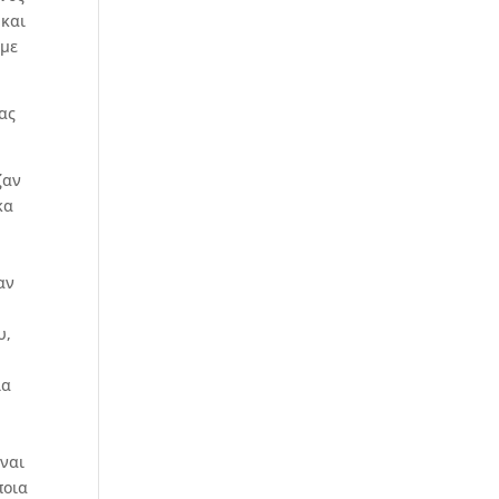
 και
 με
ας
ζαν
κα
αν
υ,
ια
ίναι
ποια