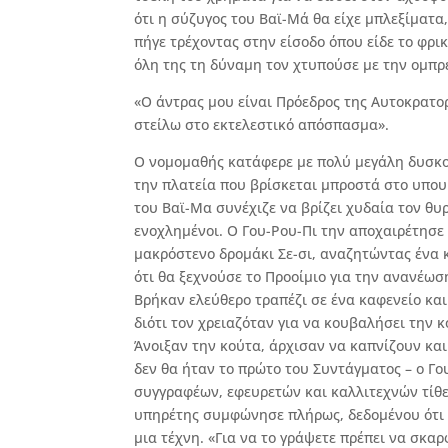
ότι η σύζυγος του Βαϊ-Μά θα είχε μπλεξίματα
πήγε τρέχοντας στην είσοδο όπου είδε το φρι
όλη της τη δύναμη τον χτυπούσε με την ομπρ
«Ο άντρας μου είναι Πρόεδρος της Αυτοκρατορ
στείλω στο εκτελεστικό απόσπασμα».
Ο νομομαθής κατάφερε με πολύ μεγάλη δυσκολ
την πλατεία που βρίσκεται μπροστά στο υπου
του Βαϊ-Μα συνέχιζε να βρίζει χυδαία τον θυ
ενοχλημένοι. Ο Γου-Ρου-Πι την αποχαιρέτησε
μακρόστενο δρομάκι Σε-σι, αναζητώντας ένα 
ότι θα ξεχνούσε το Προοίμιο για την ανανέωσ
Βρήκαν ελεύθερο τραπέζι σε ένα καφενείο και
διότι τον χρειαζόταν για να κουβαλήσει την 
Άνοιξαν την κούτα, άρχισαν να καπνίζουν κα
δεν θα ήταν το πρώτο του Συντάγματος – ο Γο
συγγραφέων, εφευρετών και καλλιτεχνών τίθε
υπηρέτης συμφώνησε πλήρως, δεδομένου ότι ε
μια τέχνη. «Για να το γράψετε πρέπει να σκαρ