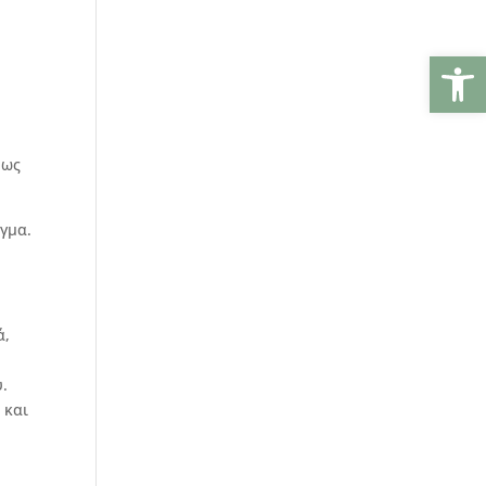
Ανοίξτε
 ως
γμα.
ά,
υ.
 και