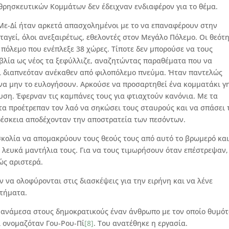
 θρησκευτικών Κομμάτων δεν έδειχναν ενδιαφέρον για το θέμα.
Με-Δί ήταν αρκετά απασχολημένοι με το να επαναφέρουν στην
αταγεί, όλοι ανεξαιρέτως, εθελοντές στον Μεγάλο Πόλεμο. Οι θεότ
 πόλεμο που ενέπλεξε 38 χώρες. Τίποτε δεν μπορούσε να τους
ιβλία ως νέος τα ξεφύλλιζε, αναζητώντας παραθέματα που να
τι διαπνεόταν ανέκαθεν από φιλοπόλεμο πνεύμα. Ήταν παντελώς
 να μην το ευλογήσουν. Αρκούσε να προσαρτηθεί ένα κομματάκι γ
υση. Έφερναν τις καμπάνες τους για φτιαχτούν κανόνια. Με τα
α προέτρεπαν τον λαό να σηκώσει τους σταυρούς και να σπάσει 
ρέσκεια αποδέχονταν την αποστρατεία των πεσόντων.
σκολία να απομακρύουν τους θεούς τους από αυτό το βρωμερό κα
 λευκά μαντήλια τους. Για να τους τιμωρήσουν όταν επέστρεψαν,
ώς αριστερά.
 να ολοφύρονται στις διασκέψεις για την ειρήνη και να λένε
τήματα.
ανάμεσα στους δημοκρατικούς έναν άνθρωπο με τον οποίο θυμό
ι ονομαζόταν Γου-Ρου-Πί
[8]
. Του ανατέθηκε η εργασία.