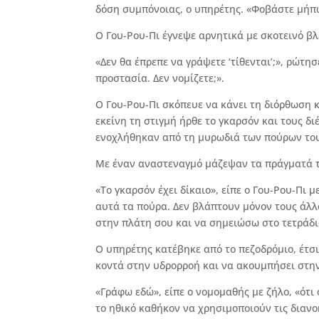
δόση συμπόνοιας, ο υπηρέτης. «Φοβάστε μήπ
Ο Γου-Ρου-Πι έγνεψε αρνητικά με σκοτεινό βλ
«Δεν θα έπρεπε να γράψετε ‘τίθενται’;», ρώτη
προστασία. Δεν νομίζετε;».
Ο Γου-Ρου-Πι σκόπευε να κάνει τη διόρθωση κ
εκείνη τη στιγμή ήρθε το γκαρσόν και τους δι
ενοχλήθηκαν από τη μυρωδιά των πούρων το
Με έναν αναστεναγμό μάζεψαν τα πράγματά τ
«Το γκαρσόν έχει δίκαιο», είπε ο Γου-Ρου-Πι
αυτά τα πούρα. Δεν βλάπτουν μόνον τους άλλ
στην πλάτη σου και να σημειώσω στο τετράδι
Ο υπηρέτης κατέβηκε από το πεζοδρόμιο, έτσι
κοντά στην υδρορροή και να ακουμπήσει στη
«Γράφω εδώ», είπε ο νομομαθής με ζήλο, «ότι 
το ηθικό καθήκον να χρησιμοποιούν τις διανο