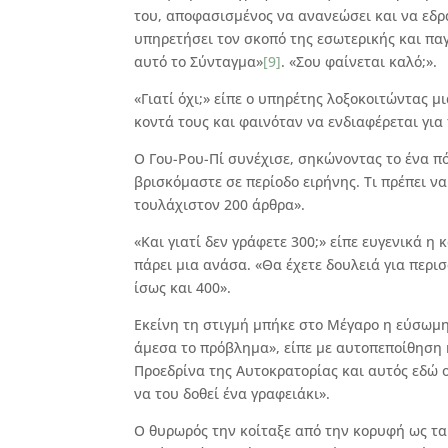
του, αποφασισμένος να ανανεώσει και να εδρ
υπηρετήσει τον σκοπό της εσωτερικής και πα
αυτό το Σύνταγμα»
[9]
. «Σου φαίνεται καλό;».
«Γιατί όχι;» είπε ο υπηρέτης λοξοκοιτώντας μ
κοντά τους και φαινόταν να ενδιαφέρεται για
Ο Γου-Ρου-Πί συνέχισε, σηκώνοντας το ένα π
βρισκόμαστε σε περίοδο ειρήνης. Τι πρέπει 
τουλάχιστον 200 άρθρα».
«Και γιατί δεν γράφετε 300;» είπε ευγενικά η
πάρει μια ανάσα. «Θα έχετε δουλειά για περ
ίσως και 400».
Εκείνη τη στιγμή μπήκε στο Μέγαρο η εύσωμη
άμεσα το πρόβλημα», είπε με αυτοπεποίθηση 
Προεδρίνα της Αυτοκρατορίας και αυτός εδώ ο
να του δοθεί ένα γραφειάκι».
Ο θυρωρός την κοίταξε από την κορυφή ως τα