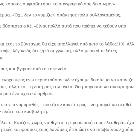
ως κάποιος αμφισβητήσει το συγγραφικό σας δικαίωμα;».
έμμα. «Όχι, δεν το νομίζω», απάντησε πολύ συλλογισμένος.
σε δύσπιστα ο Κέ. «Είναι πολλά αυτά που πρέπει να τεθούν υπό
αι έτσι το Σύνταγμα θα είχε απαλλαγεί από
αυτό
το λάθος
[10]
. Αλ
έκοψε, λέγοντάς ότι ζητά συγγνώμη, αλλά μερικοί πελάτες
υς.
ους και βγήκαν από το καφενείο.
 με ένοχο ύφος ενώ περπατούσαν. «Δεν έχουμε δικαίωμα να καπνίζ
ους, αλλά και τη δική μας την υγεία. Θα μπορούσα να ακουμπήσ
ό μου ένα σχετικό άρθρο»;
 ώστε ο νομομαθής – που ήταν κοντύτερος – να μπορεί να σταθεί
ν πλάτη του κουβαλητή.
όλοι οι Κιμέζοι, χωρίς να θίγεται η προσωπική τους ελευθερία, έχ
ητικές και φυσικές τους δυνάμεις έτσι ώστε να αποβαίνουν χρήσ