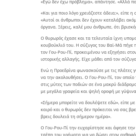
«Εγώ δεν έχω πρόβλημα», απάντησε. «Αλλά πού
«Και για ποιο λόγο χρειάζεστε άδεια;», είπε 
«Αυτοί οι άνθρωποι δεν έχουν καταλάβει ακό
όργανα. Ξέρεις, καλέ μου άνθρωπε, ότι βρισκ
Ο θυρωρός έχασε και τα τελευταία ίχνη υπομ
κουβούκλιό του. Η σύζυγος του Βαϊ-Μά πήγε 
τον Γου-Ρου-Πί, προκειμένου να εξηγήσει στο
ιστορικής αλλαγής. Είχε μάθει από τον σύζυ
Ενώ η Προεδρίνα φωνασκούσε με τις πλάτες γ
να την ακολουθήσει. Ο Γου-Ρου-Πί, τον οποί
στις μύτες των ποδιών σε ένα μακρύ διάδρομο
με μεγάλα γραφεία και ψηλή οροφή με γύψινα
«Σήμερα μπορείτε να δουλέψετε εδώ», είπε με
καιρό και ο θυρωρός δεν πρόκειται να σας βρ
βρεις δουλειά τη σήμερον ημέρα».
Ο Γου-Ρου-Πί την ευχαρίστησε και άφησε την
τσέπη του χρήματα για να δώσει στον αχθοφ