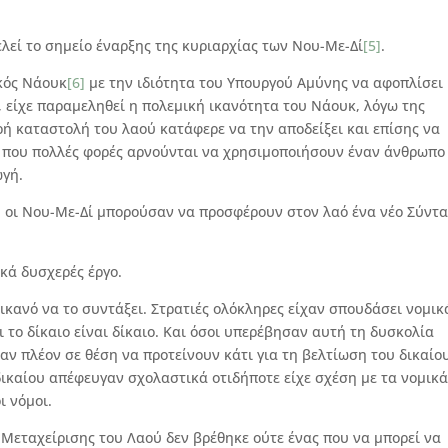
λεί το σημείο έναρξης της κυριαρχίας των Νου-Με-Δί
[5]
.
κός Νάουκ
[6]
με την ιδιότητα του Υπουργού Αμύνης να αφοπλίσει
, είχε παραμεληθεί η πολεμική ικανότητα του Νάουκ, λόγω της
ρή καταστολή του λαού κατάφερε να την αποδείξει και επίσης να
 που πολλές φορές αρνούνται να χρησιμοποιήσουν έναν άνθρωπο
ωγή.
 οι Νου-Με-Δί μπορούσαν να προσφέρουν στον λαό ένα νέο Σύντα
κά δυσχερές έργο.
ικανό να το συντάξει. Στρατιές ολόκληρες είχαν σπουδάσει νομικ
 το δίκαιο είναι δίκαιο. Και όσοι υπερέβησαν αυτή τη δυσκολία
αν πλέον σε θέση να προτείνουν κάτι για τη βελτίωση του δικαίο
δικαίου απέφευγαν σχολαστικά οτιδήποτε είχε σχέση με τα νομικά
ι νόμοι.
Μεταχείρισης του Λαού δεν βρέθηκε ούτε ένας που να μπορεί να