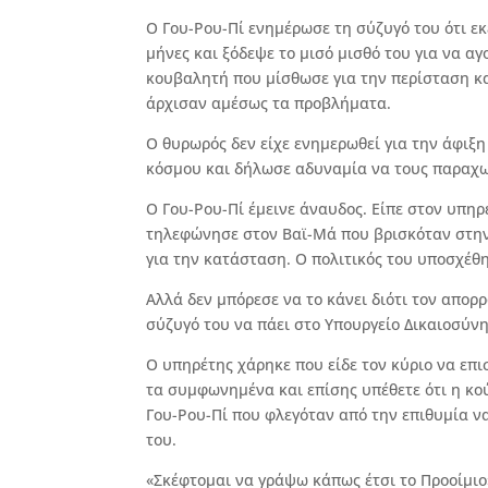
Ο Γου-Ρου-Πί ενημέρωσε τη σύζυγό του ότι εκε
μήνες και ξόδεψε το μισό μισθό του για να α
κουβαλητή που μίσθωσε για την περίσταση κα
άρχισαν αμέσως τα προβλήματα.
Ο θυρωρός δεν είχε ενημερωθεί για την άφιξ
κόσμου και δήλωσε αδυναμία να τους παραχω
Ο Γου-Ρου-Πί έμεινε άναυδος. Είπε στον υπηρέ
τηλεφώνησε στον Βαϊ-Μά που βρισκόταν στην
για την κατάσταση. Ο πολιτικός του υποσχέθ
Αλλά δεν μπόρεσε να το κάνει διότι τον απορ
σύζυγό του να πάει στο Υπουργείο Δικαιοσύνη
Ο υπηρέτης χάρηκε που είδε τον κύριο να επισ
τα συμφωνημένα και επίσης υπέθετε ότι η κο
Γου-Ρου-Πί που φλεγόταν από την επιθυμία να
του.
«Σκέφτομαι να γράψω κάπως έτσι το Προοίμιο»