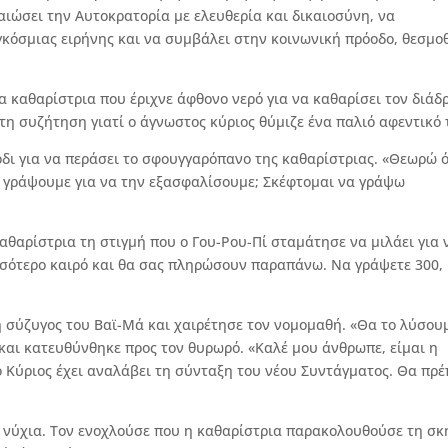
αιώσει την Αυτοκρατορία με ελευθερία και δικαιοσύνη, να
γκόσμιας ειρήνης και να συμβάλει στην κοινωνική πρόοδο, θεσμο
ια καθαρίστρια που έριχνε άφθονο νερό για να καθαρίσει τον διάδ
 τη συζήτηση γιατί ο άγνωστος κύριος θύμιζε ένα παλιό αφεντικό 
όδι για να περάσει το σφουγγαρόπανο της καθαρίστριας. «Θεωρώ ό
να γράψουμε για να την εξασφαλίσουμε; Σκέφτομαι να γράψω
 καθαρίστρια τη στιγμή που ο Γου-Ρου-Πί σταμάτησε να μιλάει για 
ισσότερο καιρό και θα σας πληρώσουν παραπάνω. Να γράψετε 300,
 σύζυγος του Βαϊ-Μά και χαιρέτησε τον νομομαθή. «Θα το λύσου
και κατευθύνθηκε προς τον θυρωρό. «Καλέ μου άνθρωπε, είμαι η
 Κύριος έχει αναλάβει τη σύνταξη του νέου Συντάγματος. Θα πρέ
 νύχια. Τον ενοχλούσε που η καθαρίστρια παρακολουθούσε τη σκ