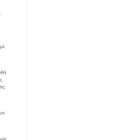
.
 με
αθή
ας
σας
 να
ενος