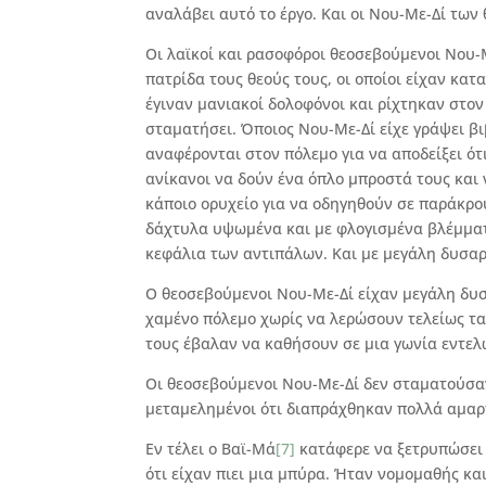
αναλάβει αυτό το έργο. Και οι Νου-Με-Δί των
Οι λαϊκοί και ρασοφόροι θεοσεβούμενοι Νου-
πατρίδα τους θεούς τους, οι οποίοι είχαν κατ
έγιναν μανιακοί δολοφόνοι και ρίχτηκαν στον
σταματήσει. Όποιος Νου-Με-Δί είχε γράψει β
αναφέρονται στον πόλεμο για να αποδείξει ό
ανίκανοι να δούν ένα όπλο μπροστά τους και
κάποιο ορυχείο για να οδηγηθούν σε παράκρο
δάχτυλα υψωμένα και με φλογισμένα βλέμματ
κεφάλια των αντιπάλων. Και με μεγάλη δυσα
Ο θεοσεβoύμενοι Νου-Με-Δί είχαν μεγάλη δυ
χαμένο πόλεμο χωρίς να λερώσουν τελείως τα
τους έβαλαν να καθήσουν σε μια γωνία εντελ
Οι θεοσεβούμενοι Νου-Με-Δί δεν σταματούσαν
μεταμελημένοι ότι διαπράχθηκαν πολλά αμαρ
Εν τέλει ο Βαϊ-Μά
[7]
κατάφερε να ξετρυπώσει 
ότι είχαν πιει μια μπύρα. Ήταν νομομαθής κα