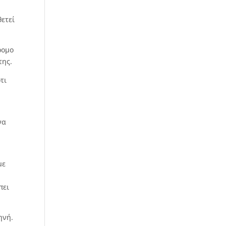
θετεί
ρομο
της.
τι
να
με
πει
ηνή.