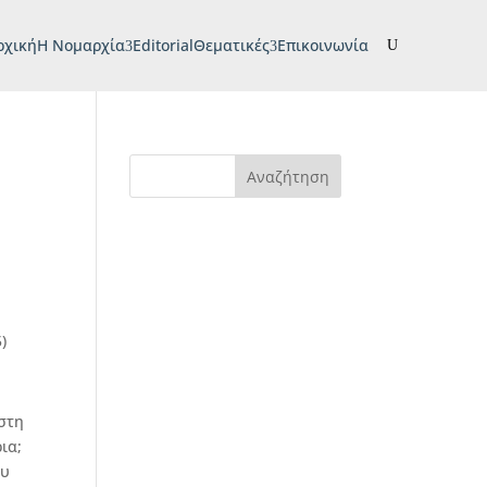
ρχική
H Νομαρχία
Editorial
Θεματικές
Επικοινωνία
U
Αναζήτηση
)
 στη
ια;
ου