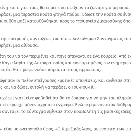
ίνη και ο γιος τους θα έπρεπε να σφίξουν το ζωνάρι για μερικούς
γοράσει μια τεράστια κούτα φτηνά πούρα. Έδωσε την κούτα σε ένα
ι οι δύο μαζί κατευθύνθηκαν προς το Υπουργείο Δικαιοσύνης όπ
η της επιτροπής συντάξεως του πιο φιλελεύθερου Συντάγματος το
ρήσει μια αίθουσα.
τη του να τον περιμένει και πήγε απέναντι σε ένα κουρείο. Από ε
 Καγκελαρία της Αυτοκρατορίας και εκνευρισμένος τον ενημέρωσ
ηκε ότι θα τηλεφωνούσε πάραυτα στους αρμοδίους.
ρόφησαν οι πλέον επείγουσες κρατικές υποθέσεις. Και ανέθεσε στη
ς και να δώσει εντολή να περάσει ο Γου-Ρου-Πί.
τρέφει γιατί είχε φοβηθεί ότι θα το έσκαγε για να μην του πληρώ
ύτα περιείχε μόνον άχρηστα έγγραφα. Ενώ περίμεναν στον διάδρο
 συντάξει το Σύνταγμα εξέθεσε στον κουβαλητή τις βασικές ιδέε
, είπε με ονειροπόλο ύφος. «Ο Κιμεζικός λαός, με ενότητα των φ