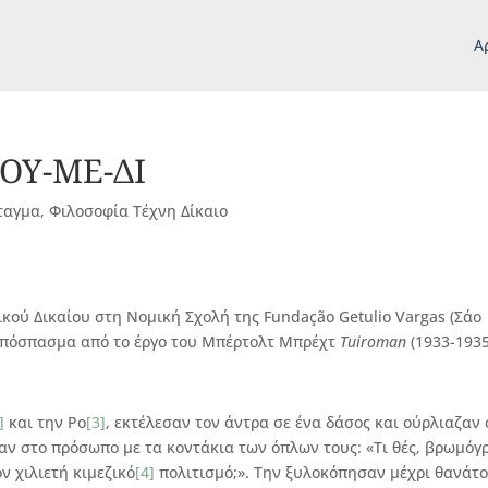
Α
ΟΥ-ΜΕ-ΔΙ
ταγμα
,
Φιλοσοφία Τέχνη Δίκαιο
ού Δικαίου στη Νομική Σχολή της Fundação Getulio Vargas (Σάο
 απόσπασμα από το έργο του Μπέρτολτ Μπρέχτ
Tuiroman
(1933-1935
]
και την Ρο
[3]
, εκτέλεσαν τον άντρα σε ένα δάσος και ούρλιαζαν
ν στο πρόσωπο με τα κοντάκια των όπλων τους: «Τι θές, βρωμόγρ
ν χιλιετή κιμεζικό
[4]
πολιτισμό;». Την ξυλοκόπησαν μέχρι θανάτ