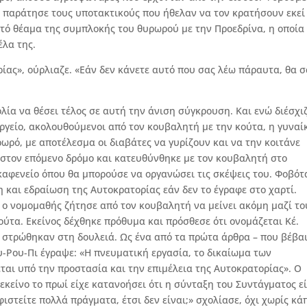
, παράτησε τους υποτακτικούς που ήθελαν να τον κρατήσουν εκεί
κτό θέαμα της συμπλοκής του θυρωρού με την Προεδρίνα, η οποία
έλα της.
ίας», ούρλιαζε. «Εάν δεν κάνετε αυτό που σας λέω πάραυτα, θα σ
ία να θέσει τέλος σε αυτή την άνιση σύγκρουση. Και ενώ διέσχι
ργείο, ακολουθούμενοι από τον κουβαλητή με την κούτα, η γυναί
ρωρό, με αποτέλεσμα οι διαβάτες να γυρίζουν και να την κοιτάνε
 στον επόμενο δρόμο και κατευθύνθηκε με τον κουβαλητή στο
καφενείο όπου θα μπορούσε να οργανώσει τις σκέψεις του. Φοβότ
η και εδραίωση της Αυτοκρατορίας εάν δεν το έγραφε στο χαρτί.
 ο νομομαθής ζήτησε από τον κουβαλητή να μείνει ακόμη μαζί το
κούτα. Εκείνος δέχθηκε πρόθυμα και πρόσθεσε ότι ονομάζεται Κέ.
ι στρώθηκαν στη δουλειά. Ως ένα από τα πρώτα άρθρα – που βέβα
υ-Ρου-Πι έγραψε: «Η πνευματική εργασία, το δικαίωμα των
ται υπό την προστασία και την επιμέλεια της Αυτοκρατορίας». Ο
κείνο το πρωί είχε κατανοήσει ότι η σύνταξη του Συντάγματος ε
φιστείτε πολλά πράγματα, έτσι δεν είναι;» σχολίασε, όχι χωρίς κά