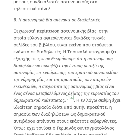
με τους συνδικαλιστές αστυνομικούς στα
τηλεοπτικά πάνελ.
Β. Η αστυνομική βία απέναντι σε διαδηλωτές
Ξεχωριστή περίπτωση αστυνομικής βίας, στην
οποία εύλογα αφιερώνονται δεκάδες πυκνές
σελίδες του βιβλίου, είναι εκείνη που στρέφεται
ενάντια σε διαδηλωτές. Η Τσουκαλά υπογραμμίζει
εξαρχής πως «
εάν θεωρήσουμε ότι η αστυνόμευση
διαδηλώσεων συνοψίζει την ένταση μεταξύ της
αστυνομίας ως ενσάρκωσης του κρατικού μονοπωλίου
της νόμιμης βίας και της προστασίας των ατομικών
ελευθεριών, η
συχνότητα της αστυνομικής βίας είναι
ένας αέναα μεταβαλλόμενος δείκτης της ευρωστίας του
[12]
δημοκρατικού καθεστώτος
»
. Η εν λόγω σκέψη έχει
ιδιαίτερη σημασία διότι από αυτήν προκύπτει η
σημασία των διαδηλώσεων ως δημοκρατικού
αντιβάρου απέναντι στους εκάστοτε κυβερνώντες.
Όπως έχει τονίσει ο Γερμανός συνταγματολόγος
Ernst-Wolfgang Böckenförde, ο λαός αποτελεί