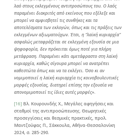
λαό στους εκλεγμένους αντιπροσώπους του. Ο λαός
παραμένει διακριτός από εκείνους που εξέλεξε και
μπορεί να αμφισβητεί τις συνθήκες και τα
αποτελέσματα των εκλογών, όπως και τις πράξεις των
εκλεγμένων αξιωματούχων. Έτσι, η “λαϊκή κυριαρχία”
ασφαλώς μεταφράζεται σε εκλεγμένη εξουσία σε μια
ψηφοφορία, δεν πρόκειται όμως ποτέ για πλήρη
μετάφραση. Παραμένει κάτι αμετάφραστο στη λαϊκή
κυριαρχία, καθώς σίγουρα μπορεί να ανατρέπει
καθεστώτα όπως και να τα εκλέγει. Όσο κι αν
νομιμοποιεί η λαϊκή κυριαρχία τις κοινοβουλευτικές
μορφές εξουσίας, διατηρεί επίσης την εξουσία να
απονομιμοποιεί τις ίδιες αυτές μορφές
».
[16]
Βλ. Κουρουνδής Χ., Μεγάλες αφηγήσεις και
σταθμοί της αντιπροσώπευσης. Θεωρητικές
προσεγγίσεις και θεσμικές πρακτικές, προλ.
Μαντζούφας Π., Σάκκουλα, Αθήνα-Θεσσαλονίκη
2024, σ. 285-290.