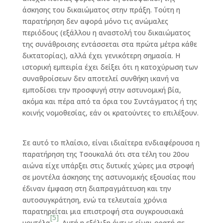
άσκησης του δικαιώματος στην πράξη. Τούτη η
παρατήρηση δεν αφορά μόνο τις ανώμαλες
περιόδους (εξάλλου η αναστολή του δικαιώματος
της συνάθροισης εντάσσεται στα πρώτα μέτρα κάθε
δικτατορίας), αλλά έχει γενικότερη σημασία. Η
ιστορική εμπειρία έχει δείξει ότι η κατοχύρωση των
συναθροίσεων δεν αποτελεί συνθήκη ικανή να
εμποδίσει την προσφυγή στην αστυνομική βία,
ακόμα και πέρα από τα όρια του Συντάγματος ή της
κοινής νομοθεσίας, εάν οι κρατούντες το επιλέξουν.
Σε αυτό το πλαίσιο, είναι ιδιαίτερα ενδιαφέρουσα η
παρατήρηση της Τσουκαλά ότι στα τέλη του 20ου
αιώνα είχε υπάρξει στις δυτικές χώρες μια στροφή
σε μοντέλα άσκησης της αστυνομικής εξουσίας που
έδιναν έμφαση στη διαπραγμάτευση και την
αυτοσυγκράτηση, ενώ τα τελευταία χρόνια
παρατηρείται μια επιστροφή στα συγκρουσιακά
[5]
μοντέλα
. Αυτή η εξέλιξη όντως είναι ορατή σε