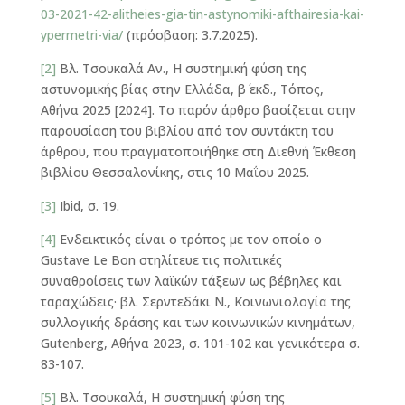
03-2021-42-alitheies-gia-tin-astynomiki-afthairesia-kai-
ypermetri-via/
(πρόσβαση: 3.7.2025).
[2]
Βλ. Τσουκαλά Αν., Η συστημική φύση της
αστυνομικής βίας στην Ελλάδα, β΄ εκδ., Τόπος,
Αθήνα 2025 [2024]. Το παρόν άρθρο βασίζεται στην
παρουσίαση του βιβλίου από τον συντάκτη του
άρθρου, που πραγματοποιήθηκε στη Διεθνή Έκθεση
βιβλίου Θεσσαλονίκης, στις 10 Μαΐου 2025.
[3]
Ibid, σ. 19.
[4]
Ενδεικτικός είναι ο τρόπος με τον οποίο ο
Gustave Le Bon στηλίτευε τις πολιτικές
συναθροίσεις των λαϊκών τάξεων ως βέβηλες και
ταραχώδεις· βλ. Σερντεδάκι Ν., Κοινωνιολογία της
συλλογικής δράσης και των κοινωνικών κινημάτων,
Gutenberg, Αθήνα 2023, σ. 101-102 και γενικότερα σ.
83-107.
[5]
Βλ. Τσουκαλά, Η συστημική φύση της