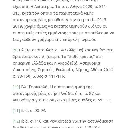
εξουσία. Η Αριστερά;, Τόπος, Αθήνα 2020, σ. 311-
315, κατά τον οποίο τα περιστατικά ωμής
αστυνομικής βίας μειώθηκαν την τετραετία 2015-
2019, χωρίς όμως να καταπολεμηθούν διόλου οι
συστημικές αιτίες εμφάνισής τους με αποτέλεσμα να
διογκωθούν γρήγορα την επόμενη περίοδο.
[9]
Βλ. Χριστόπουλος Δ., «
Η Ελληνική Αστυνομία
» στο
Χριστόπουλος Δ. (επιμ.), Το “βαθύ κράτος” στη
σημερινή Ελλάδα και η Ακροδεξιά. Αστυνομία,
Δικαιοσύνη, Στρατός, Εκκλησία, Νήσος, Αθήνα 2014,
σ. 83-150, ιδίως σ. 111-116.
[10]
Βλ. Τσουκαλά, Η συστημική φύση της
αστυνομικής βίας στην Ελλάδα, ό.π., σ. 87 και
γενικότερα για τις συγκεκριμένες ομάδες σ. 59-113.
[11]
Ibid, σ. 90-94.
[12]
Ibid, σ. 116 και γενικότερα για την αστυνόμευση
διαδηλώσεων και συγκεντρώσεων σ. 115-194.