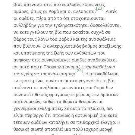
βίας απέναντι στις πιο ευάλωτες κοινωνικές
[23]
ομάδες, όπως οι Ρομά και οι αλλοδαποί
. Αυτές
οι ομάδες, πέρα από το ότι στοχοποιούνται
συλλήβδην για την εγκληματικότητα, δυσκολεύονται
να καταγγείλουν τη βία που ασκείται συχνά σε
βάρος τους λόγω του φόβου και της ανασφάλειας
που βιώνουν. Ο ανατριχιαστικός βαθμός απαξίωσης
και υποτίμησης της ζωής των ανθρώπων που
ανήκουν στις συγκεκριμένες ομάδες αναδεικνύεται
σε αυτό που η Τσουκαλά ονομάζει «
αποκαθήλωση
[24]
της ιερότητας της ανηλικότητας
»
. Η αποκαθήλωση,
εν προκειμένω, συνίσταται στο γεγονός ότι η βία
απέναντι σε ανήλικους μετανάστες και Ρομά δεν
συναντά ηθικούς φραγμούς εκ μέρους των δραστών
αστυνομικών, καθώς τα θύματα θεωρούνται
γεννημένοι εγκληματίες. Σε αυτό το πλαίσιο, δεν
είναι περίεργο ότι σπανίως η αστυνομική βία κατά
τέτοιων ομάδων καταλήγει σε πειθαρχικό έλεγχο. Η
θεσμική σιωπή αποτελεί μια πολύ ισχυρή μορφή