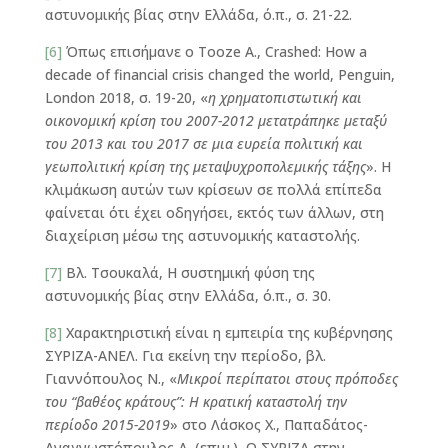
αστυνομικής βίας στην Ελλάδα, ό.π., σ. 21-22.
[6]
Όπως επισήμανε ο Tooze Α., Crashed: How a
decade of financial crisis changed the world, Penguin,
London 2018, σ. 19-20, «
η χρηματοπιστωτική και
οικονομική κρίση του 2007-2012 μετατράπηκε μεταξύ
του 2013 και του 2017 σε μια ευρεία πολιτική και
γεωπολιτική κρίση της μεταψυχροπολεμικής τάξης
». Η
κλιμάκωση αυτών των κρίσεων σε πολλά επίπεδα
φαίνεται ότι έχει οδηγήσει, εκτός των άλλων, στη
διαχείριση μέσω της αστυνομικής καταστολής.
[7]
Βλ. Τσουκαλά, Η συστημική φύση της
αστυνομικής βίας στην Ελλάδα, ό.π., σ. 30.
[8]
Χαρακτηριστική είναι η εμπειρία της κυβέρνησης
ΣΥΡΙΖΑ-ΑΝΕΛ. Για εκείνη την περίοδο, βλ.
Γιαννόπουλος Ν., «
Μικροί περίπατοι στους πρόποδες
του “βαθέος κράτους”: Η κρατική καταστολή την
περίοδο 2015-2019
» στο Λάσκος Χ., Παπαδάτος-
Αναγνωστόπουλος Δ. (επιμ.), Ο ΣΥΡΙΖΑ στην