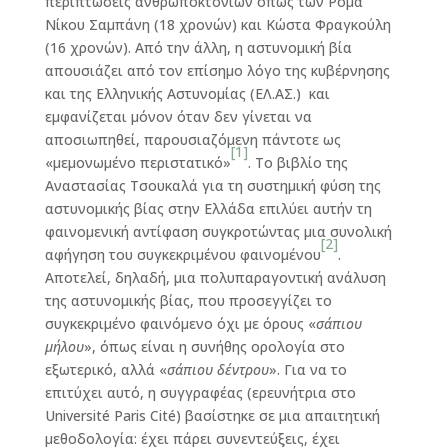
περιπτώσεις ανθρωποκτονιών όπως των Ρομά
Νίκου Σαμπάνη (18 χρονών) και Κώστα Φραγκούλη
(16 χρονών). Από την άλλη, η αστυνομική βία
απουσιάζει από τον επίσημο λόγο της κυβέρνησης
και της Ελληνικής Αστυνομίας (ΕΛ.ΑΣ.) και
εμφανίζεται μόνον όταν δεν γίνεται να
αποσιωπηθεί, παρουσιαζόμενη πάντοτε ως
[1]
«μεμονωμένο περιστατικό»
. Το βιβλίο της
Αναστασίας Τσουκαλά για τη συστημική φύση της
αστυνομικής βίας στην Ελλάδα επιλύει αυτήν τη
φαινομενική αντίφαση συγκροτώντας μια συνολική
[2]
αφήγηση του συγκεκριμένου φαινομένου
.
Αποτελεί, δηλαδή, μια πολυπαραγοντική ανάλυση
της αστυνομικής βίας, που προσεγγίζει το
συγκεκριμένο φαινόμενο όχι με όρους «
σάπιου
μήλου
», όπως είναι η συνήθης ορολογία στο
εξωτερικό, αλλά «
σάπιου δέντρου
». Για να το
επιτύχει αυτό, η συγγραφέας (ερευνήτρια στο
Université Paris Cité) βασίστηκε σε μια απαιτητική
μεθοδολογία: έχει πάρει συνεντεύξεις, έχει