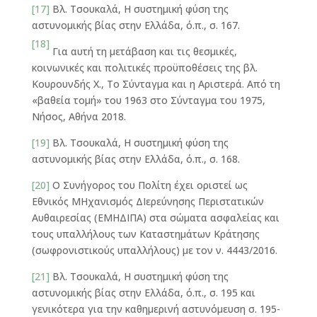
[17]
Βλ. Τσουκαλά, Η συστημική φύση της
αστυνομικής βίας στην Ελλάδα, ό.π., σ. 167.
[18]
Για αυτή τη μετάβαση και τις θεσμικές,
κοινωνικές και πολιτικές προϋποθέσεις της βλ.
Κουρουνδής Χ., Το Σύνταγμα και η Αριστερά. Από τη
«βαθεία τομή» του 1963 στο Σύνταγμα του 1975,
Νήσος, Αθήνα 2018.
[19]
Βλ. Τσουκαλά, Η συστημική φύση της
αστυνομικής βίας στην Ελλάδα, ό.π., σ. 168.
[20]
Ο Συνήγορος του Πολίτη έχει οριστεί ως
Εθνικός ΜΗχανισμός ΔΙερεύνησης Περιστατικών
Αυθαιρεσίας (ΕΜΗΔΙΠΑ) στα σώματα ασφαλείας και
τους υπαλλήλους των Καταστημάτων Κράτησης
(σωφρονιστικούς υπαλλήλους) με τον ν. 4443/2016.
[21]
Βλ. Τσουκαλά, Η συστημική φύση της
αστυνομικής βίας στην Ελλάδα, ό.π., σ. 195 και
γενικότερα για την καθημερινή αστυνόμευση σ. 195-