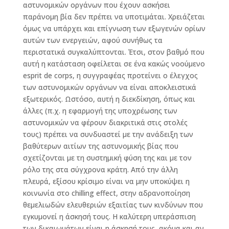
αστυνομικών οργάνων που έχουν ασκήσει
παράνομη βία δεν πρέπει να υποτιμάται. Χρειάζεται
όμως να υπάρχει και επίγνωση των εξωγενών ορίων
αυτών των ενεργειών, αφού συνήθως τα
περιστατικά συγκαλύπτονται. Έτσι, στον βαθμό που
αυτή η κατάσταση οφείλεται σε ένα κακώς νοούμενο
esprit de corps, η συγγραφέας προτείνει ο έλεγχος
των αστυνομικών οργάνων να είναι αποκλειστικά
εξωτερικός. Ωστόσο, αυτή η διεκδίκηση, όπως και
άλλες (π.χ. η εφαρμογή της υποχρέωσης των
αστυνομικών να φέρουν διακριτικά στις στολές
τους) πρέπει να συνδυαστεί με την ανάδειξη των
βαθύτερων αιτίων της αστυνομικής βίας που
σχετίζονται με τη συστημική φύση της και με τον
ρόλο της στα σύγχρονα κράτη. Από την άλλη
πλευρά, εξίσου κρίσιμο είναι να μην υποκύψει η
κοινωνία στο chilling effect, στην αδρανοποίηση
θεμελιωδών ελευθεριών εξαιτίας των κινδύνων που
εγκυμονεί η άσκησή τους. Η καλύτερη υπεράσπιση
των δικαιωμάτων είναι η άσκησή τους, ακόμα και αν