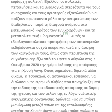
κυρίαρχη πολιτική. Εξάλλου, οι πολιτικές
πεποιθήσεις και τα ιδεολογικά στερεότυπα για τους
αναρχικούς και τους αριστερούς εξακολουθούν να
παίζουν πρωτεύοντα ρόλο στην αντιμετώπιση των
διαδηλωτών, παρά τη διαφορά ανάμεσα στο
μετεμφυλιακό «κράτος των εθνικοφρόνων» και τη
[18]
μεταπολιτευτική Γ΄ Δημοκρατία
. Αυτές οι
ιδεολογικοπολιτικές προτιμήσεις των αστυνομικών
εκδηλώνονται συχνά ακόμα και κατά την άσκηση
των καθηκόντων τους, όπως στην περίπτωση της
συγκέντρωσης έξω από το Εφετείο Αθηνών στις 7
Οκτωβρίου 2020 την ημέρα έκδοσης της απόφασης
για τη Χρυσή Αυγή. Όπως σημειώνει, δηκτικά αλλά
δίκαια, η Τσουκαλά, οι αστυνομικοί έσπευσαν να
διαλύσουν το ειρηνικό πλήθος που πανηγύριζε μετά
την έκδοση της καταδικαστικής απόφασης σε βάρος
της ηγεσίας και των μελών της εν λόγω ναζιστικής
εγκληματικής οργάνωσης, δρώντας «
ως να υπήρχε
μια ώσμωση μεταξύ αυτών και της καταδικασμένης
ηγεσίας της Χρυσής Αυγής που καθιστούσε αφόρητο το