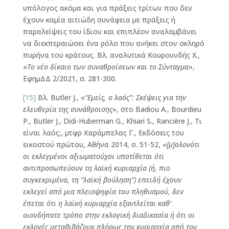
υπόλογος ακόμα και για πράξεις τρίτων που δεν
έχουν καμία αιτιώδη συνάφεια με πράξεις ή
παραλείψεις του ίδιου και επιπλέον αναλαμβάνει
να διεκπεραιώσει ένα ρόλο που ανήκει στον σκληρό
πυρήνα του κράτους. Βλ. αναλυτικά Κουρουνδής Χ.,
«
Το νέο δίκαιο των συναθροίσεων και το Σύνταγμα
»,
ΕφημΔΔ 2/2021, σ. 281-300.
[15]
Βλ. Butler J., «
“Εμείς, ο λαός”: Σκέψεις για την
ελευθερία της συνάθροισης
», στο Badiou A., Bourdieu
P., Butler J., Didi-Huberman G., Khiari S., Rancière J., Τι
είναι λαός;, μτφρ Καράμπελας Γ., Εκδόσεις του
εικοστού πρώτου, Αθήνα 2014, σ. 51-52, «
[μ]ολονότι
οι εκλεγμένοι αξιωματούχοι υποτίθεται ότι
αντιπροσωπεύουν τη λαϊκή κυριαρχία (ή, πιο
συγκεκριμένα, τη “λαϊκή βούληση”) επειδή έχουν
εκλεγεί από μια πλειοψηφία του πληθυσμού, δεν
έπεται ότι η λαϊκή κυριαρχία εξαντλείται καθ’
οιονδήποτε τρόπο στην εκλογική διαδικασία ή ότι οι
εκλογές μεταβιβάζουν πλήρως την κυριαρχία από τον