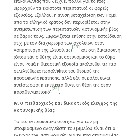
επικοινωνίας που δείχνει πολλά για το πώς
ιεραρχούν τα εκάστοτε περιστατικά οι φορείς
εξουσίας. Εξάλλου, η άνιση μεταχείριση των Ρομά
από το ελληνικό κράτος δεν περιορίζεται στην
αντιμετώπιση των περιστατικών αστυνομικής βίας
σε βάρος τους. Εμφανίζεται επίσης στην εκπαίδευση
(π.χ. με τον διαχωρισμό των σχολείων στον
[25]
Ασπρόπυργο της Ελευσίνας)
και στη δικαιοσύνη
(όπου εάν ο θύτης είναι αστυνομικός και το θύμα
είναι Ρομά η δικαστική εξουσία ακολουθεί τις πιο
φιλελεύθερες προσλήψεις του θεσμού της
προσωρινής κράτησης, αλλά εάν οι ρόλοι είναι
αντίστροφοι η επιείκεια δίνει τη θέση της στον
[26]
παραδειγματισμό)
.
ΙV
. Ο πειθαρχικός και δικαστικός έλεγχος της
αστυνομικής βίας
Το πιο εντυπωσιακό στοιχείο για τον μη
υποψιασμένο αναγνώστη του βιβλίου είναι ότι ο
έλεγχος των αστυνομικών για τα περιστατικά βίας