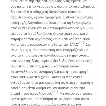
αντιμετώπισης της αστυνομικής βίας πρέπει να
συνεκτιμηθεί το γεγονός ότι πριν από οποιαδήποτε
δικαστική ή πειθαρχική διερεύνηση κάποιου
περιστατικού, έχουν προηγηθεί άφθονες πρακτικές
αποφυγής λογοδοσίας. Ίσως η πιο οφθαλμοφανής
από αυτές είναι ότι οι αστυνομικοί αποφεύγουν να
φέρουν τα προβλεπόμενα διακριτικά τους, κατά
παράβαση του ισχύοντος κανονιστικού πλαισίου
[29]
και ρητών δεσμεύσεων της ίδιας της ΕΛΑΣ
. Δεν
είναι όμως η μόνη πρακτική που εφαρμόζεται με
σκοπό την αποφυγή λογοδοσίας σε περιπτώσεις
αστυνομικής βίας. Ευρέως διαδεδομένες πρακτικές
συνιστούν, επίσης, η ποινικοποίηση όσων
καταγγέλλουν αστυνομική βία και η καταστροφή
αποδεικτικών στοιχείων. Αυτές οι πρακτικές
ενισχύονται από μια ορισμένη πολιτική ρητορική η
οποία αρνείται ακόμα και να αναγνωρίσει την
[30]
ύπαρξη του προβλήματος
. Με αυτόν τον τρόπο
καλλιεργείται μια αίσθηση ατιμωρησίας και αυτό
που η συγγραφέας ονομάζει επανειλημμένα