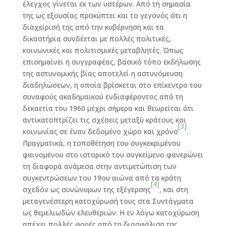
έλεγχος γίνεται εκ των υστέρων. Από τη σημασία
της ως εξουσίας προκύπτει και το γεγονός ότι η
διαχείρισή της από την κυβέρνηση και τα
δικαστήρια συνδέεται με πολλές πολιτικές,
κοινωνικές και πολιτισμικές μεταβλητές. Όπως
επισημαίνει η συγγραφέας, βασικό τόπο εκδήλωσης
της αστυνομικής βίας αποτελεί η αστυνόμευση
διαδηλώσεων, η οποία βρίσκεται στο επίκεντρο του
συναφούς ακαδημαϊκού ενδιαφέροντος από τη
δεκαετία του 1960 μέχρι σήμερα και θεωρείται ότι
αντικατοπτρίζει τις σχέσεις μεταξύ κράτους και
[3]
κοινωνίας σε έναν δεδομένο χώρο και χρόνο
.
Πραγματικά, η τοποθέτηση του συγκεκριμένου
φαινομένου στο ιστορικό του συγκείμενο φανερώνει
τη διαφορά ανάμεσα στην αντιμετώπιση των
συγκεντρώσεων του 19ου αιώνα από τα κράτη
[4]
σχεδόν ως συνώνυμων της εξέγερσης
, και στη
μεταγενέστερη κατοχύρωσή τους στα Συντάγματα
ως θεμελιωδών ελευθεριών. Η εν λόγω κατοχύρωση
απέχει πολλές φορές από τη διασφάλιση της