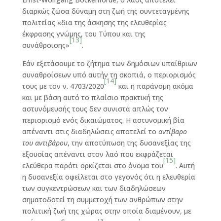
διαρκώς ζώσα δύναμη στη ζωή της συντεταγμένης
πολιτείας «δια της άσκησης της ελευθερίας
έκφρασης γνώμης, του Τύπου και της
[13]
συνάθροισης»
.
Εάν εξετάσουμε το ζήτημα των δημόσιων υπαίθριων
συναθροίσεων υπό αυτήν τη σκοπιά, ο περιορισμός
[14]
τους με τον ν. 4703/2020
και η παράνομη ακόμα
και με βάση αυτό το πλαίσιο πρακτική της
αστυνόμευσής τους δεν συνιστά απλώς τον
περιορισμό ενός δικαιώματος. Η αστυνομική βία
απέναντι στις διαδηλώσεις αποτελεί το
αντίβαρο
του αντιβάρου
, την αποτύπωση της δυσανεξίας της
εξουσίας απέναντι στον λαό που εκφράζεται
[15]
ελεύθερα παρότι ορκίζεται στο όνομα του
. Αυτή
η δυσανεξία οφείλεται στο γεγονός ότι η ελευθερία
των συγκεντρώσεων και των διαδηλώσεων
σηματοδοτεί τη συμμετοχή των ανθρώπων στην
πολιτική ζωή της χώρας στην οποία διαμένουν, με