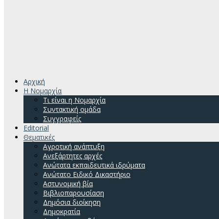
Αρχική
H Νομαρχία
Τι είναι η Νομαρχία
Συντακτική ομάδα
Συγγραφείς
Editorial
Θεματικές
Αγροτική ανάπτυξη
Ανεξάρτητες αρχές
Ανώτατα εκπαιδευτικά ιδρύματα
Ανώτατο Ειδικό Δικαστήριο
Αστυνομική βία
Βιβλιοπαρουσίαση
Δημόσια διοίκηση
Δημοκρατία