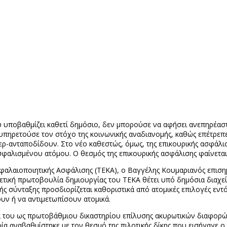
ου υποβαθμίζει καθετί δημόσιο, δεν μπορούσε να αφήσει ανεπηρέαστ
εξυπηρετούσε τον στόχο της κοινωνικής αναδιανομής, καθώς επέτρε
-ανταποδίδουν. Στο νέο καθεστώς, όμως, της επικουρικής ασφάλι
αλισμένου ατόμου. Ο θεσμός της επικουρικής ασφάλισης φαίνεται να
αλαιοποιητικής Ασφάλισης (ΤΕΚΑ), ο Βαγγέλης Κουμαριανός επισημα
ετική πρωτοβουλία δημιουργίας του ΤΕΚΑ θέτει υπό δημόσια διαχεί
ής σύνταξης προσδιορίζεται καθοριστικά από ατομικές επιλογές εντ
υν ή να αντιμετωπίσουν ατομικά.
 του ως πρωτοβάθμιου δικαστηρίου επίλυσης ακυρωτικών διαφορών,
ποία αναβαθμίστηκε με τον θεσμό της πιλοτικής δίκης που εισήγαγε