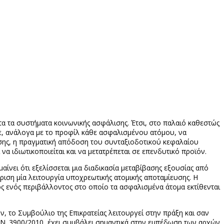
α τα συστήματα κοινωνικής ασφάλισης. Έτσι, στο παλαιό καθεστώς
πε, ανάλογα με το προφίλ κάθε ασφαλισμένου ατόμου, να
σης, η πραγματική απόδοση του συνταξιοδοτικού κεφαλαίου
 ιδιωτικοποιείται και να μετατρέπεται σε επενδυτικό προϊόν.
ίνει ότι εξελίσσεται μια διαδικασία μεταβίβασης εξουσίας από
ριση μία λειτουργία υποχρεωτικής ατομικής αποταμίευσης. Η
ός ενός περιβάλλοντος στο οποίο τα ασφαλισμένα άτομα εκτίθενται
 το Συμβούλιο της Επικρατείας λειτουργεί στην πράξη και σαν
 ο Ν. 3900/2010, έχει συμβάλει σημαντικά στην εμπέδωση των αρχών