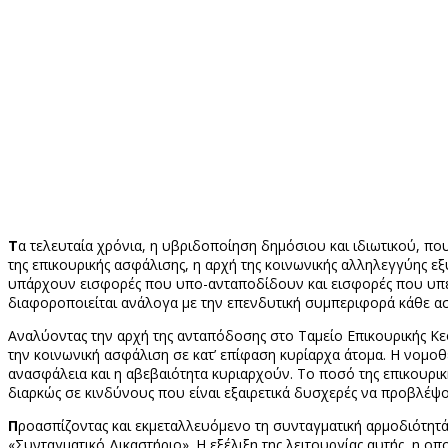
Τ
α τελευταία χρόνια, η υβριδοποίηση δημόσιου και ιδιωτικού, π
της επικουρικής ασφάλισης, η αρχή της κοινωνικής αλληλεγγύης 
υπάρχουν εισφορές που υπο-ανταποδίδουν και εισφορές που υπερ
διαφοροποιείται ανάλογα με την επενδυτική συμπεριφορά κάθε ασφ
Αναλύοντας την αρχή της ανταπόδοσης στο Ταμείο Επικουρικής Κεφ
την κοινωνική ασφάλιση σε κατ’ επίφαση κυρίαρχα άτομα. Η νομοθ
ανασφάλεια και η αβεβαιότητα κυριαρχούν. Το ποσό της επικουρικ
διαρκώς σε κινδύνους που είναι εξαιρετικά δυσχερές να προβλέψο
Π
ροασπίζοντας και εκμεταλλευόμενο τη συνταγματική αρμοδιότητά
«Συνταγματικό Δικαστήριο». Η εξέλιξη της λειτουργίας αυτής, η ο