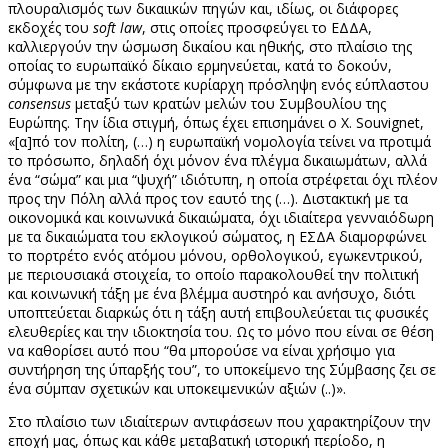
πλουραλισμός των δικαιικών πηγών και, ιδίως, οι διάφορες
εκδοχές του
soft
law
, στις οποίες προσφεύγει το ΕΔΔΑ,
καλλιεργούν την ώσμωση δικαίου και ηθικής, στο πλαίσιο της
οποίας το ευρωπαϊκό δίκαιο ερμηνεύεται, κατά το δοκούν,
σύμφωνα με την εκάστοτε κυρίαρχη πρόσληψη ενός εύπλαστου
consensus
μεταξύ των κρατών μελών του Συμβουλίου της
Ευρώπης. Την ίδια στιγμή, όπως έχει επισημάνει ο Χ. Souvignet,
«[α]πό τον πολίτη, (…) η ευρωπαϊκή νομολογία τείνει να προτιμά
το πρόσωπο, δηλαδή όχι μόνον ένα πλέγμα δικαιωμάτων, αλλά
ένα “σώμα” και μια “ψυχή” ιδιότυπη, η οποία στρέφεται όχι πλέον
προς την Πόλη αλλά προς τον εαυτό της (…). Διστακτική με τα
οικονομικά και κοινωνικά δικαιώματα, όχι ιδιαίτερα γενναιόδωρη
με τα δικαιώματα του εκλογικού σώματος, η ΕΣΔΑ διαμορφώνει
το πορτρέτο ενός ατόμου μόνου, ορθολογικού, εγωκεντρικού,
με περιουσιακά στοιχεία, το οποίο παρακολουθεί την πολιτική
και κοινωνική τάξη με ένα βλέμμα αυστηρό και ανήσυχο, διότι
υποπτεύεται διαρκώς ότι η τάξη αυτή επιβουλεύεται τις φυσικές
ελευθερίες και την ιδιοκτησία του. Ως το μόνο που είναι σε θέση
να καθορίσει αυτό που “θα μπορούσε να είναι χρήσιμο για
συντήρηση της ύπαρξής του”, το υποκείμενο της Σύμβασης ζει σε
ένα σύμπαν σχετικών και υποκειμενικών αξιών (..)».
Στο πλαίσιο των ιδιαίτερων αντιφάσεων που χαρακτηρίζουν την
εποχή μας, όπως και κάθε μεταβατική ιστορική περίοδο, η