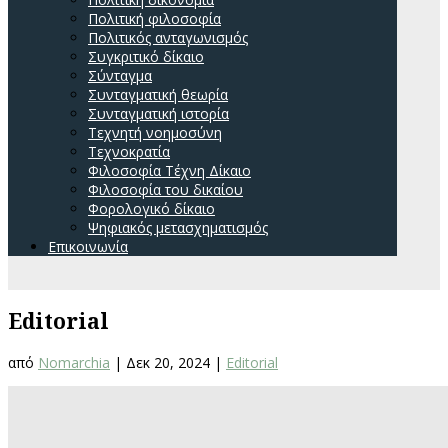
Πολιτική φιλοσοφία
Πολιτικός ανταγωνισμός
Συγκριτικό δίκαιο
Σύνταγμα
Συνταγματική θεωρία
Συνταγματική ιστορία
Τεχνητή νοημοσύνη
Τεχνοκρατία
Φιλοσοφία Τέχνη Δίκαιο
Φιλοσοφία του δικαίου
Φορολογικό δίκαιο
Ψηφιακός μετασχηματισμός
Επικοινωνία
Editorial
από
Nomarchia
|
Δεκ 20, 2024
|
Editorial