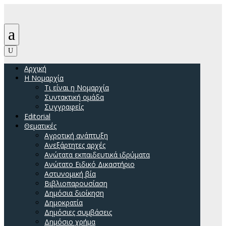
a
U
Αρχική
H Νομαρχία
Τι είναι η Νομαρχία
Συντακτική ομάδα
Συγγραφείς
Editorial
Θεματικές
Αγροτική ανάπτυξη
Ανεξάρτητες αρχές
Ανώτατα εκπαιδευτικά ιδρύματα
Ανώτατο Ειδικό Δικαστήριο
Αστυνομική βία
Βιβλιοπαρουσίαση
Δημόσια διοίκηση
Δημοκρατία
Δημόσιες συμβάσεις
Δημόσιο χρήμα