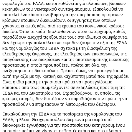
νομολογία του ΕΔΔΑ, καίτοι ευθύνεται για αλλοιώσεις βασικών
κεκτημένων του νεωτερικού συνταγματισμού, εξακολουθεί να
αποτελεί ένα κάποιο αντίβαρο για την υπεράσπιση ορισμένων
κρίσιμων ατομικών δικαιωμάτων, οι εγγυήσεις των οποίων
χάνονται κι αυτές κάτω από τα ερείπια του κοινωνικού κράτους
δικαίου. Όταν τα κράτη διολισθαίνουν στον αυταρχισμό, καθώς
παραδίδουν αμαχητί τις εξουσίες τους στα ιδιωτικά συμφέροντα,
δεν έχουμε την πολυτέλεια να εκμηδενίζουμε την αξία της ΕΣΔΑ
και της νομολογίας του ΕΔΔΑ σχετικά με τη διασφάλιση της
ελευθερίας της έκφρασης, της ελευθερίας των επικοινωνιών, της
απαγόρευσης των διακρίσεων και της αποτελεσματικής δικαστικής
προστασίας, η οποία προϋποθέτει, πρώτα απ’ όλα, την
ανεξαρτησία της δικαιοσύνης. Πρέπει, όμως, να προσεγγίζουμε
αυτή την αξία με την κριτική και καχύποπτη ματιά που της αρμόζει.
Είναι η ίδια ματιά με την οποία πρέπει να προσεγγίζουμε
κάποιους από τους συμμετέχοντες σε εκδηλώσεις προς τιμή της
ΕΣΔΑ και του Δικαστηρίου του Στρασβούργου, οι οποίοι, τις
κρίσιμες στιγμές, δεν διστάζουν να παραβιάζουν την πρώτη ή να
προσπαθούν να επηρεάσουν τη λειτουργία του δεύτερου.
Επικαλούμενη την ΕΣΔΑ και τα πορίσματα της νομολογίας του
ΕΔΔΑ, η Ελένη Θεοχαροπούλου διερευνά μια σειρά από
δικονομικές εγγυήσεις για την προστασία του κατηγορουμένου
οι οποίες πρέπει να γίνονται σεβαστές ακόμη και στο πλαίσιο