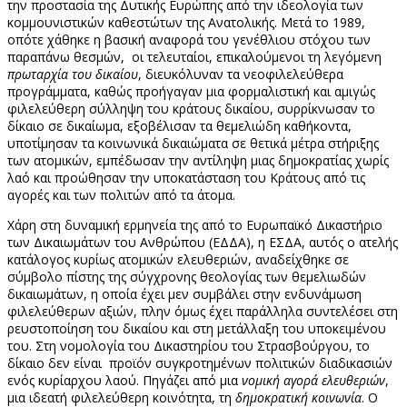
την προστασία της Δυτικής Ευρώπης από την ιδεολογία των
κομμουνιστικών καθεστώτων της Ανατολικής. Μετά το 1989,
οπότε χάθηκε η βασική αναφορά του γενέθλιου στόχου των
παραπάνω θεσμών, οι τελευταίοι, επικαλούμενοι τη λεγόμενη
πρωταρχία του δικαίου
, διευκόλυναν τα νεοφιλελεύθερα
προγράμματα, καθώς προήγαγαν μια φορμαλιστική και αμιγώς
φιλελεύθερη σύλληψη του κράτους δικαίου, συρρίκνωσαν το
δίκαιο σε δικαίωμα, εξοβέλισαν τα θεμελιώδη καθήκοντα,
υποτίμησαν τα κοινωνικά δικαιώματα σε θετικά μέτρα στήριξης
των ατομικών, εμπέδωσαν την αντίληψη μιας δημοκρατίας χωρίς
λαό και προώθησαν την υποκατάσταση του Κράτους από τις
αγορές και των πολιτών από τα άτομα.
Χάρη στη δυναμική ερμηνεία της από το Ευρωπαϊκό Δικαστήριο
των Δικαιωμάτων του Ανθρώπου (ΕΔΔΑ), η ΕΣΔΑ, αυτός ο ατελής
κατάλογος κυρίως ατομικών ελευθεριών, αναδείχθηκε σε
σύμβολο πίστης της σύγχρονης θεολογίας των θεμελιωδών
δικαιωμάτων, η οποία έχει μεν συμβάλει στην ενδυνάμωση
φιλελεύθερων αξιών, πλην όμως έχει παράλληλα συντελέσει στη
ρευστοποίηση του δικαίου και στη μετάλλαξη του υποκειμένου
του. Στη νομολογία του Δικαστηρίου του Στρασβούργου, το
δίκαιο δεν είναι προϊόν συγκροτημένων πολιτικών διαδικασιών
ενός κυρίαρχου λαού. Πηγάζει από μια
νομική αγορά ελευθεριών
,
μια ιδεατή φιλελεύθερη κοινότητα, τη
δημοκρατική κοινωνία
. Ο