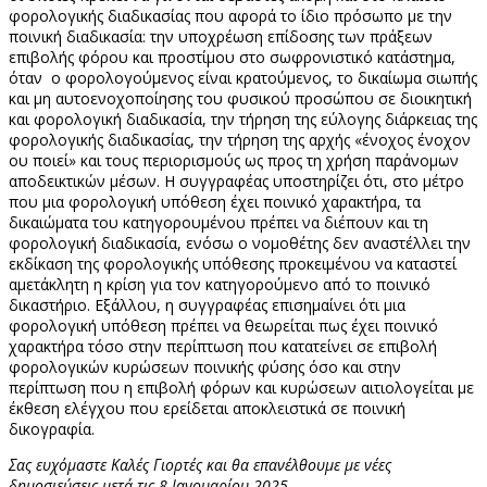
φορολογικής διαδικασίας που αφορά το ίδιο πρόσωπο με την
ποινική διαδικασία: την υποχρέωση επίδοσης των πράξεων
επιβολής φόρου και προστίμου στο σωφρονιστικό κατάστημα,
όταν ο φορολογούμενος είναι κρατούμενος, το δικαίωμα σιωπής
και μη αυτοενοχοποίησης του φυσικού προσώπου σε διοικητική
και φορολογική διαδικασία, την τήρηση της εύλογης διάρκειας της
φορολογικής διαδικασίας, την τήρηση της αρχής «ένοχος ένοχον
ου ποιεί» και τους περιορισμούς ως προς τη χρήση παράνομων
αποδεικτικών μέσων. Η συγγραφέας υποστηρίζει ότι, στο μέτρο
που μια φορολογική υπόθεση έχει ποινικό χαρακτήρα, τα
δικαιώματα του κατηγορουμένου πρέπει να διέπουν και τη
φορολογική διαδικασία, ενόσω ο νομοθέτης δεν αναστέλλει την
εκδίκαση της φορολογικής υπόθεσης προκειμένου να καταστεί
αμετάκλητη η κρίση για τον κατηγορούμενο από το ποινικό
δικαστήριο. Εξάλλου, η συγγραφέας επισημαίνει ότι μια
φορολογική υπόθεση πρέπει να θεωρείται πως έχει ποινικό
χαρακτήρα τόσο στην περίπτωση που κατατείνει σε επιβολή
φορολογικών κυρώσεων ποινικής φύσης όσο και στην
περίπτωση που η επιβολή φόρων και κυρώσεων αιτιολογείται με
έκθεση ελέγχου που ερείδεται αποκλειστικά σε ποινική
δικογραφία.
Σας ευχόμαστε Καλές Γιορτές και θα επανέλθουμε με νέες
δημοσιεύσεις μετά τις 8 Ιανουαρίου 2025.