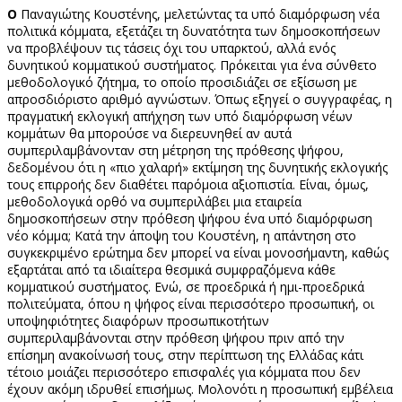
Ο
Παναγιώτης Κουστένης, μελετώντας τα υπό διαμόρφωση νέα
πολιτικά κόμματα, εξετάζει τη δυνατότητα των δημοσκοπήσεων
να προβλέψουν τις τάσεις όχι του υπαρκτού, αλλά ενός
δυνητικού κομματικού συστήματος. Πρόκειται για ένα σύνθετο
μεθοδολογικό ζήτημα, το οποίο προσιδιάζει σε εξίσωση με
απροσδιόριστο αριθμό αγνώστων. Όπως εξηγεί ο συγγραφέας, η
πραγματική εκλογική απήχηση των υπό διαμόρφωση νέων
κομμάτων θα μπορούσε να διερευνηθεί αν αυτά
συμπεριλαμβάνονταν στη μέτρηση της πρόθεσης ψήφου,
δεδομένου ότι η «πιο χαλαρή» εκτίμηση της δυνητικής εκλογικής
τους επιρροής δεν διαθέτει παρόμοια αξιοπιστία. Είναι, όμως,
μεθοδολογικά ορθό να συμπεριλάβει μια εταιρεία
δημοσκοπήσεων στην πρόθεση ψήφου ένα υπό διαμόρφωση
νέο κόμμα; Κατά την άποψη του Κουστένη, η απάντηση στο
συγκεκριμένο ερώτημα δεν μπορεί να είναι μονοσήμαντη, καθώς
εξαρτάται από τα ιδιαίτερα θεσμικά συμφραζόμενα κάθε
κομματικού συστήματος. Ενώ, σε προεδρικά ή ημι-προεδρικά
πολιτεύματα, όπου η ψήφος είναι περισσότερο προσωπική, οι
υποψηφιότητες διαφόρων προσωπικοτήτων
συμπεριλαμβάνονται στην πρόθεση ψήφου πριν από την
επίσημη ανακοίνωσή τους, στην περίπτωση της Ελλάδας κάτι
τέτοιο μοιάζει περισσότερο επισφαλές για κόμματα που δεν
έχουν ακόμη ιδρυθεί επισήμως. Μολονότι η προσωπική εμβέλεια