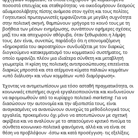
ποσοστά επιτυχίας και σταθερότητας- να οικοδομήσουν δεσμούς
αδιαμεσολάβητης πίστης ανάμεσα στον ηγέτη και τους πολίτες.
Γοητευτικοί πρωταγωνιστές εμφανίζονται με μεγάλη συχνότητα
στην πολιτική σκηνή, θαμπώνουν γρήγορα το κοινό τους με τη
βοήθεια των μέσων ενημέρωσης, συνάπτουν εφήμερες σχέσεις
μαζί του και αποχωρούν αθόρυβα, όταν ξεθωριάσει η λάμψη
τους. Δεν είναι, συνεπώς, παράδοξο ότι η επονομαζόμενη
«δημοκρατία του ακροατηρίου» συνδυάζεται με τον διαρκώς
διογκούμενο κατακερματισμό του κομματικού συστήματος, το
οποίο εμφανίζει πλέον μια ιδιαίτερα σύνθετη και μεταβλητή
γεωμετρία. Η κρίση της πολιτικής αντιπροσώπευσης επιτείνεται
διαρκώς μπροστά και στα ατέρμονα κύματα παλαιών κομμάτων
«υπό διάλυση» και νέων κομμάτων «υπό διαμόρφωση».
Έχοντας να αντιμετωπίσουν μια τόσο ασταθή πραγματικότητα, οι
κοινωνικές επιστήμες συχνά εργαλειοποιούνται και κινδυνεύουν
να αφομοιωθούν από το κυρίαρχο πολιτικό
marketing
. Για να
διασώσουν την αυτονομία και την αξιοπιστία τους, είναι
αναγκασμένες να ανανεώνουν συνεχώς τα μεθοδολογικά τους
εργαλεία, προκειμένου όχι μόνο να αποτυπώνουν με σχετική
ακρίβεια και να αναλύουν με το απαιτούμενο κριτικό πνεύμα τα
σύνθετα κοινωνικο-πολιτικά φαινόμενα, αλλά και να είναι σε
θέση να προβλέψουν -έστω και κατά προσέγγιση- τις εξελίξεις.