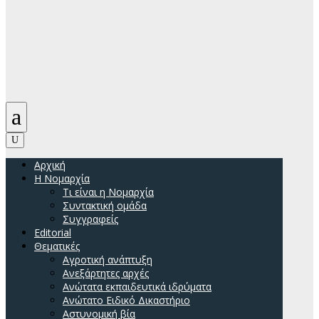
a
U
Αρχική
H Νομαρχία
Τι είναι η Νομαρχία
Συντακτική ομάδα
Συγγραφείς
Editorial
Θεματικές
Αγροτική ανάπτυξη
Ανεξάρτητες αρχές
Ανώτατα εκπαιδευτικά ιδρύματα
Ανώτατο Ειδικό Δικαστήριο
Αστυνομική βία