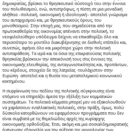
δημοκρατίας, βρίσκει το θρησκευτικό σύστοιχό του στην έννοια
του πολυθεϊσμού, ενώ, αντιστρόφως, η πίστη σε μια μοναδική
αλήθεια –πολιτική, οικονομική ή ιδεολογική– αποτελεί γνώρισμα
του αυταρχισμού και, με θρησκευτικούς όρους, του
μονοθεϊσμού. Στην εποχή μας, που σημαδεύεται από την
πρωτοκαθεδρία της οικονομίας απέναντι στην πολιτική, το
νεοφιλελεύθερο υπόδειγμα δείχνει να επικαθορίζει όλο και
περισσότερο το μοντέλο διακυβέρνησης σε διεθνές επίπεδο και,
συνεπώς, αφήνει όλο και μικρότερο χώρο στην πολιτική
αντιπαράθεση. Τα ιερά και τα όσια της επικρατούσας πολιτικής
θρησκείας βρίσκουν την απεικόνισή τους στις έννοιες της
οικονομικής ελευθερίας, της ανταγωνιστικότητας και, προπάντων,
του κέρδους, στοιχείο δε της λατρείας -τουλάχιστον στην
Ευρώπη- αποτελεί και η θυσία του μεταπολεμικού κοινωνικού
κεκτημένου.
Η συρρίκνωση του πεδίου της πολιτικής σύγκρουσης είναι
επόμενο να επηρεάζει άμεσα την εξέλιξη των κομματικών
συστημάτων. Τα πολιτικά κόμματα μπορεί μεν να εξακολουθούν
να χαράσσουν εναλλακτικές πολιτικές, στην πράξη, όμως, πολύ
δύσκολα κατορθώνουν να εφαρμόσουν προγράμματα που δεν
είναι συμβατά με τις θεμελιώδεις αρχές της κυρίαρχης
οικονομικής ορθοδοξίας. Έτσι, ακόμη και μια σοσιαλδημοκρατικής
έμπνευσης εξαγγελία για την αύξηση της φορολογίας των