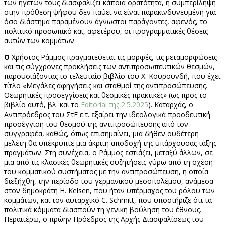
των ηγετών τους διασφαλίζει κάποια ορατότητα, η συμπερίληψη
στην πρόθεση ψήφου δεν παύει να είναι παρακινδυνευμένη για
όσο διάστημα παραμένουν άγνωστοι παράγοντες, αφενός, το
πολιτικό προσωπικό και, αφετέρου, οι προγραμματικές θέσεις
αυτών των κομμάτων.
Ο
Χρήστος Ράμμος πραγματεύεται τις μορφές, τις μεταμορφώσεις
και τις σύγχρονες προκλήσεις των αντιπροσωπευτικών θεσμών,
παρουσιάζοντας το τελευταίο βιβλίο του Χ. Κουρουνδή, που έχει
τίτλο «Μεγάλες αφηγήσεις και σταθμοί της αντιπροσώπευσης.
Θεωρητικές προσεγγίσεις και θεσμικές πρακτικές» (ως προς το
βιβλίο αυτό, βλ. και το
Editorial της 2.5.2025
). Καταρχάς, ο
Αντιπρόεδρος του ΣτΕ ε.τ. εξαίρει την ιδεολογικά προοδευτική
προσέγγιση του θεσμού της αντιπροσώπευσης από τον
συγγραφέα, καθώς, όπως επισημαίνει, μια δήθεν ουδέτερη
μελέτη θα υπέκρυπτε μια άκριτη αποδοχή της υπάρχουσας τάξης
πραγμάτων. Στη συνέχεια, ο Ράμμος εστιάζει, μεταξύ άλλων, σε
μια από τις κλασικές θεωρητικές συζητήσεις γύρω από τη σχέση
του κομματικού συστήματος με την αντιπροσώπευση, η οποία
διεξήχθη, την περίοδο του γερμανικού μεσοπολέμου, ανάμεσα
στον δημοκράτη H. Kelsen, που ήταν υπέρμαχος του ρόλου των
κομμάτων, και τον αυταρχικό C. Schmitt, που υποστήριζε ότι τα
πολιτικά κόμματα διασπούν τη γενική βούληση του έθνους.
Περαιτέρω, ο πρώην Πρόεδρος της Αρχής Διασφαλίσεως του