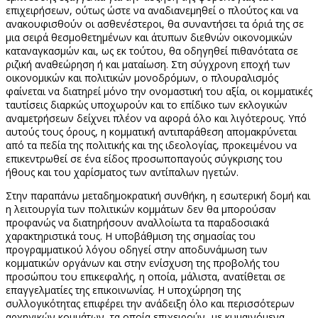
επιχειρήσεων, ούτως ώστε να αναδιανεμηθεί ο πλούτος και να
ανακουφισθούν οι ασθενέστεροι, θα συναντήσει τα όριά της σε
μια σειρά θεσμοθετημένων και άτυπων διεθνών οικονομικών
καταναγκασμών και, ως εκ τούτου, θα οδηγηθεί πιθανότατα σε
ριζική αναθεώρηση ή και ματαίωση. Στη σύγχρονη εποχή των
οικονομικών και πολιτικών μονοδρόμων, ο πλουραλισμός
φαίνεται να διατηρεί μόνο την ονομαστική του αξία, οι κομματικές
ταυτίσεις διαρκώς υποχωρούν και το επίδικο των εκλογικών
αναμετρήσεων δείχνει πλέον να αφορά όλο και λιγότερους. Υπό
αυτούς τους όρους, η κομματική αντιπαράθεση απομακρύνεται
από τα πεδία της πολιτικής και της ιδεολογίας, προκειμένου να
επικεντρωθεί σε ένα είδος προσωποπαγούς σύγκρισης του
ήθους και του χαρίσματος των αντίπαλων ηγετών.
Στην παραπάνω μεταδημοκρατική συνθήκη, η εσωτερική δομή και
η λειτουργία των πολιτικών κομμάτων δεν θα μπορούσαν
προφανώς να διατηρήσουν αναλλοίωτα τα παραδοσιακά
χαρακτηριστικά τους. Η υποβάθμιση της σημασίας του
προγραμματικού λόγου οδηγεί στην αποδυνάμωση των
κομματικών οργάνων και στην ενίσχυση της προβολής του
προσώπου του επικεφαλής, η οποία, μάλιστα, ανατίθεται σε
επαγγελματίες της επικοινωνίας. Η υποχώρηση της
συλλογικότητας επιφέρει την ανάδειξη όλο και περισσότερων
αρχηγικών κομμάτων, τα οποία επιχειρούν -με κυμαινόμενα